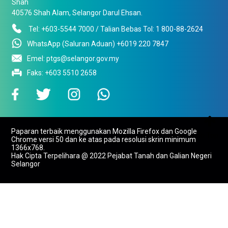
Shah
40576 Shah Alam, Selangor Darul Ehsan.
Tel: +603-5544 7000 / Talian Bebas Tol: 1 800-88-2624
WhatsApp (Saluran Aduan) +6019 220 7847
Emel: ptgs@selangor.gov.my
Faks: +603 5510 2658

Paparan terbaik menggunakan Mozilla Firefox dan Google
To Top
Chrome versi 50 dan ke atas pada resolusi skrin minimum
1366x768.
Hak Cipta Terpelihara @ 2022 Pejabat Tanah dan Galian Negeri
Selangor