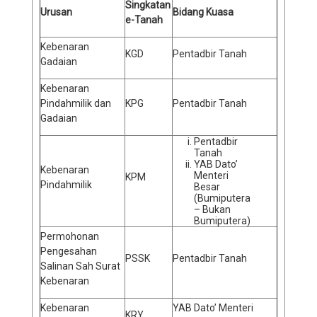
Singkatan
Urusan
Bidang Kuasa
e-Tanah
Kebenaran
KGD
Pentadbir Tanah
Gadaian
Kebenaran
Pindahmilik dan
KPG
Pentadbir Tanah
Gadaian
Pentadbir
Tanah
YAB Dato’
Kebenaran
Menteri
KPM
Pindahmilik
Besar
(Bumiputera
– Bukan
Bumiputera)
Permohonan
Pengesahan
PSSK
Pentadbir Tanah
Salinan Sah Surat
Kebenaran
Kebenaran
YAB Dato’ Menteri
KRY