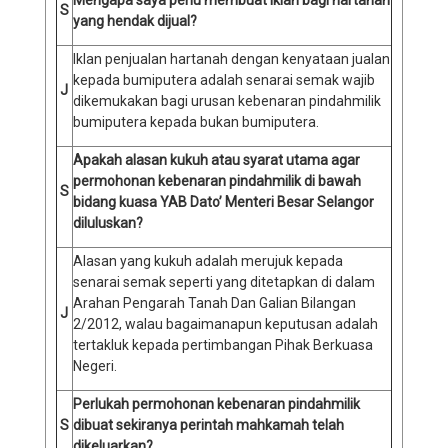
Mengapa saya perlu membuat iklan bagi hartanah
S
yang hendak dijual?
Iklan penjualan hartanah dengan kenyataan jualan
kepada bumiputera adalah senarai semak wajib
J
dikemukakan bagi urusan kebenaran pindahmilik
bumiputera kepada bukan bumiputera.
Apakah alasan kukuh atau syarat utama agar
permohonan kebenaran pindahmilik di bawah
S
bidang kuasa YAB Dato’ Menteri Besar Selangor
diluluskan?
Alasan yang kukuh adalah merujuk kepada
senarai semak seperti yang ditetapkan di dalam
Arahan Pengarah Tanah Dan Galian Bilangan
J
2/2012, walau bagaimanapun keputusan adalah
tertakluk kepada pertimbangan Pihak Berkuasa
Negeri.
Perlukah permohonan kebenaran pindahmilik
S
dibuat sekiranya perintah mahkamah telah
dikeluarkan?