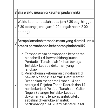
S
Bila waktu urusan di kaunter pindahmilik?
Waktu kaunter adalah pada jam 8.30 pagi hingga
J
3.30 petang (rehat jam 1.00 tengah hari – 2.00
petang)
Berapa lamakah tempoh masa yang diambil untuk
S
proses permohonan kebenaran pindahmilik?
Tempoh masa permohonan kebenaran
pindahmilik di bawah bidang kuasa
Pentadbir Tanah ialah 14 hari bekerja
tertakluk kepada dokumen yang
lengkap.
Permohonan kebenaran pindahmilik di
bawah bidang kuasa YAB Dato’ Menteri
Besar akan mengambil masa 14 hari
J
bekerja di Pejabat Tanah Daerah dan 14
hari bekerja di Pejabat Tanah dan Galian
Negeri Selangor tertakluk kepada
dokumen yang lengkap untuk diteliti
sebelum dikemukakan untuk
pertimbangan YAB Dato’ Menteri Besar.