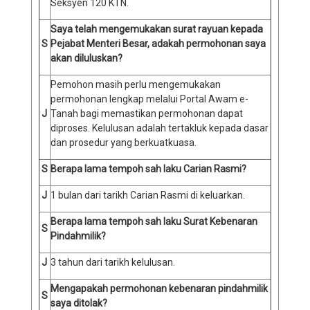
Seksyen 120 KTN.
Saya telah mengemukakan surat rayuan kepada
S
Pejabat Menteri Besar, adakah permohonan saya
akan diluluskan?
Pemohon masih perlu mengemukakan
permohonan lengkap melalui Portal Awam e-
J
Tanah bagi memastikan permohonan dapat
diproses. Kelulusan adalah tertakluk kepada dasar
dan prosedur yang berkuatkuasa.
S
Berapa lama tempoh sah laku Carian Rasmi?
J
1 bulan dari tarikh Carian Rasmi di keluarkan.
Berapa lama tempoh sah laku Surat Kebenaran
S
Pindahmilik?
J
3 tahun dari tarikh kelulusan.
Mengapakah permohonan kebenaran pindahmilik
S
saya ditolak?