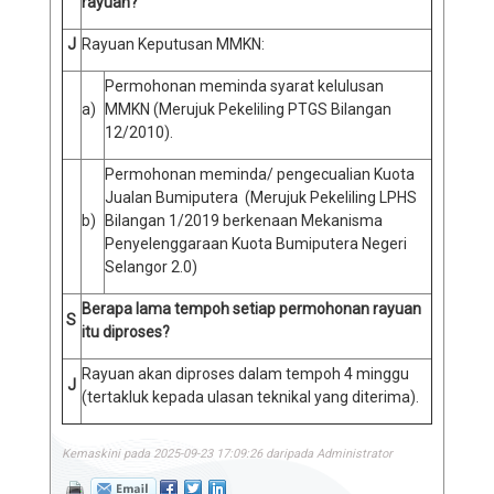
rayuan?
J
Rayuan Keputusan MMKN:
Permohonan meminda syarat kelulusan
a)
MMKN (Merujuk Pekeliling PTGS Bilangan
12/2010).
Permohonan meminda/ pengecualian Kuota
Jualan Bumiputera (Merujuk Pekeliling LPHS
b)
Bilangan 1/2019 berkenaan Mekanisma
Penyelenggaraan Kuota Bumiputera Negeri
Selangor 2.0)
Berapa lama tempoh setiap permohonan rayuan
S
itu diproses?
Rayuan akan diproses dalam tempoh 4 minggu
J
(tertakluk kepada ulasan teknikal yang diterima).
Kemaskini pada 2025-09-23 17:09:26 daripada Administrator