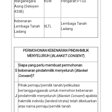
Warganegara
KSW
Pengarah PTGS
Asing (Seksyen
433B)
Kebenaran
Lembaga Tanah
Lembaga Tanah
KLTL
Ladang
Ladang
PERMOHONAN KEBENARAN PINDAHMILIK
MENYELURUH (
BLANKET CONSENT
)
Siapa yang perlu membuat permohonan
S
kebenaran pindahmilik menyeluruh (
Blanket
Consent
)?
Pihak pemaju/pemilik tanah/pelikudasi
bertanggungjawab untuk memohon kebenaran
J
pindahmilik menyeluruh (
Blanket Consent
) apabila
hakmilik individu (landed/strata) telah dikeluarkan
atas nama pemaju/pemilik tanah.