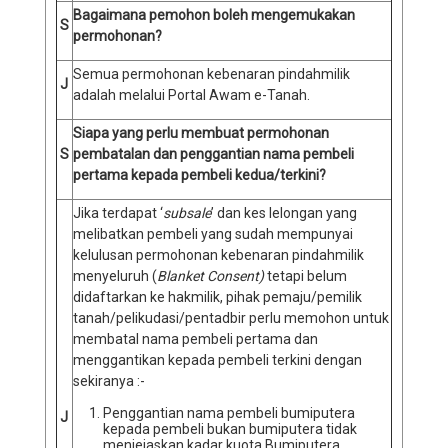
Bagaimana pemohon boleh mengemukakan
S
permohonan?
Semua permohonan kebenaran pindahmilik
J
adalah melalui Portal Awam e-Tanah.
Siapa yang perlu membuat permohonan
S
pembatalan dan penggantian nama pembeli
pertama kepada pembeli kedua/terkini?
Jika terdapat ‘
subsale
’ dan kes lelongan yang
melibatkan pembeli yang sudah mempunyai
kelulusan permohonan kebenaran pindahmilik
menyeluruh (
Blanket Consent)
tetapi belum
didaftarkan ke hakmilik, pihak pemaju/pemilik
tanah/pelikudasi/pentadbir perlu memohon untuk
membatal nama pembeli pertama dan
menggantikan kepada pembeli terkini dengan
sekiranya :-
Penggantian nama pembeli bumiputera
J
kepada pembeli bukan bumiputera tidak
menjejaskan kadar kuota Bumiputera