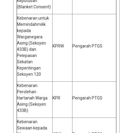
Keputusan
(Blanket Consent)
Kebenaran untuk
Memindahmilik
kepada
Warganegara
Asing (Seksyen
KPRW
Pengarah PTGS
433B) dan
Pelepasan
Sekatan
Kepentingan
Seksyen 120
Kebenaran
Perolehan
Hartanah Warga
KPR
Pengarah PTGS
Asing (Seksyen
433B)
Kebenaran
Sewaan kepada