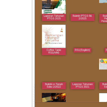
Laporan Tahunan
Buletin PTGS Bil.
Buk
PTGS 2025
2/2025
Pe
Pene
Pemb
Coffee Table
RS1(English)
RS1(NM)
Buletin e-Tanah
Laporan Tahunan
Bule
Edisi 2/2022
PTGS 2021
Ed