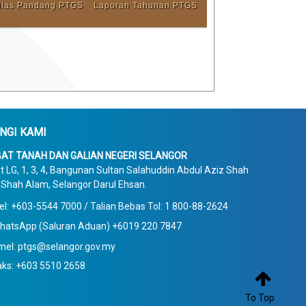
ilas Pandang PTGS
Laporan Tahunan PTGS
Buletin PTGS Bil 2
Buletin PTGS Bil 1
Tahun 2020
Tahun 2020
NGI KAMI
Buletin PTGS Bil 2
Buletin PTGS Bil 1
Tahun 2016
Tahun 2016
AT TANAH DAN GALIAN NEGERI SELANGOR
t LG, 1, 3, 4, Bangunan Sultan Salahuddin Abdul Aziz Shah
Shah Alam, Selangor Darul Ehsan.
el: +603-5544 7000 / Talian Bebas Tol: 1 800-88-2624
hatsApp (Saluran Aduan) +6019 220 7847
mel: ptgs@selangor.gov.my
aks: +603 5510 2658

To Top