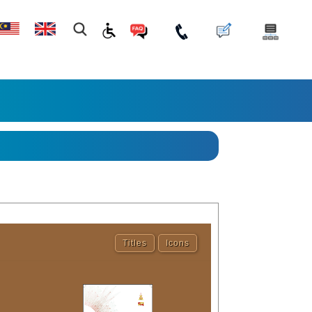
Titles
Icons