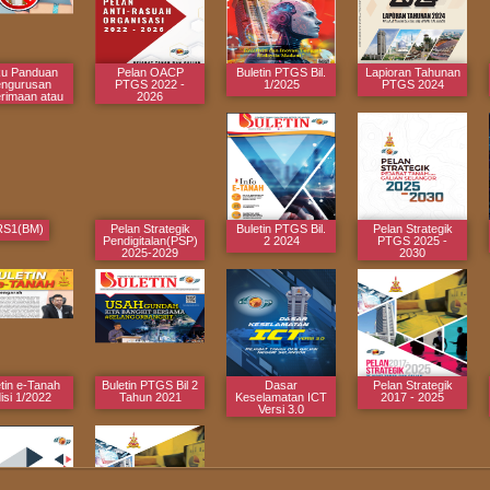
u Panduan
Pelan OACP
Buletin PTGS Bil.
Lapioran Tahunan
ngurusan
PTGS 2022 -
1/2025
PTGS 2024
rimaan atau
2026
erian Hadiah
RS1(BM)
Pelan Strategik
Buletin PTGS Bil.
Pelan Strategik
Pendigitalan(PSP)
2 2024
PTGS 2025 -
2025-2029
2030
tin e-Tanah
Buletin PTGS Bil 2
Dasar
Pelan Strategik
isi 1/2022
Tahun 2021
Keselamatan ICT
2017 - 2025
Versi 3.0