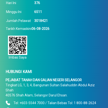
Hari Ini
376
Minggu Ini
6511
Jumlah Pelawat
3018421
Tarikh Kemaskini
06-08-2026
Imbas Saya
HUBUNGI KAMI
PEJABAT TANAH DAN GALIAN NEGERI SELANGOR
Tingkat LG, 1, 3, 4, Bangunan Sultan Salahuddin Abdul Aziz
Shah
40576 Shah Alam, Selangor Darul Ehsan.
Tel: +603-5544 7000 / Talian Bebas Tol: 1 800-88-2624