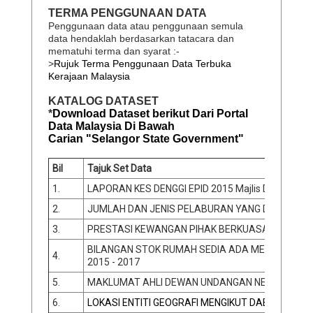
TERMA PENGGUNAAN DATA
Penggunaan data atau penggunaan semula
data hendaklah berdasarkan tatacara dan
mematuhi terma dan syarat :-
>
Rujuk Terma Penggunaan Data Terbuka
Kerajaan Malaysia
KATALOG DATASET
*
Download Dataset berikut Dari Portal
Data Malaysia Di Bawah
Carian "Selangor State Government"
Bil
Tajuk Set Data
1.
LAPORAN KES DENGGI EPID 2015 Majlis Daerah Hul
2.
JUMLAH DAN JENIS PELABURAN YANG DILULUSKA
3.
PRESTASI KEWANGAN PIHAK BERKUASA TEMPATAN
BILANGAN STOK RUMAH SEDIA ADA MENGIKUT JE
4.
2015 - 2017
5.
MAKLUMAT AHLI DEWAN UNDANGAN NEGERI (ADU
6.
LOKASI ENTITI GEOGRAFI MENGIKUT DAERAH DI N