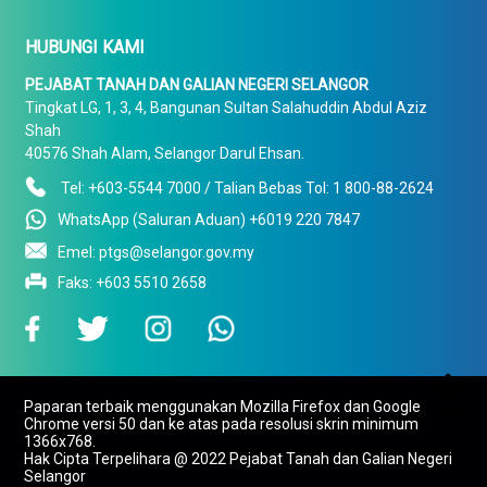
HUBUNGI KAMI
PEJABAT TANAH DAN GALIAN NEGERI SELANGOR
Tingkat LG, 1, 3, 4, Bangunan Sultan Salahuddin Abdul Aziz
Shah
40576 Shah Alam, Selangor Darul Ehsan.
Tel: +603-5544 7000 / Talian Bebas Tol: 1 800-88-2624
WhatsApp (Saluran Aduan) +6019 220 7847
Emel: ptgs@selangor.gov.my
Faks: +603 5510 2658

Paparan terbaik menggunakan Mozilla Firefox dan Google
To Top
Chrome versi 50 dan ke atas pada resolusi skrin minimum
1366x768.
Hak Cipta Terpelihara @ 2022 Pejabat Tanah dan Galian Negeri
Selangor