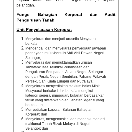
Pejabat Tanah dan Galian Negeri Selangor kepada
pelanggan.
Fungsi Bahagian Korporat dan Audit
Pengurusan Tanah
Unit Penyelarasan Korporat
Menyelaras dan menjadi urusetia Mesyuarat
berkala;
Mengendali dan menyelaras penyediaan jawapan
pertanyaan mulut/bertulis Ahli-Ahli Dewan Negeri
Selangor;
Menyelaras dan memuktamadkan urusan
Jawatankuasa Teknikal Penandaan dan
Pengukuran Sempadan Antara Negeri Selangor
dengan Perak, Negeri Sembilan, Pahang, Wilayah
Persekutuan Kuala Lumpur dan Putrajaya;
Menyelaras/ menyediakan maklum balas Minit
Mesyuarat berkala/ tidak berkala mengikut
kategori segera/ mingguan/ bulanan berdasarkan
tarikh yang ditetapkan oleh Jabatan/ Agensi yang
berkenaan;
Menyediakan Laporan Bulanan Bahagian
Korporat; dan
Menyelaras, mengemaskini dan mendokumentasi
maklumat Tanah Rizab Melayu di Negeri
Selangor; dan