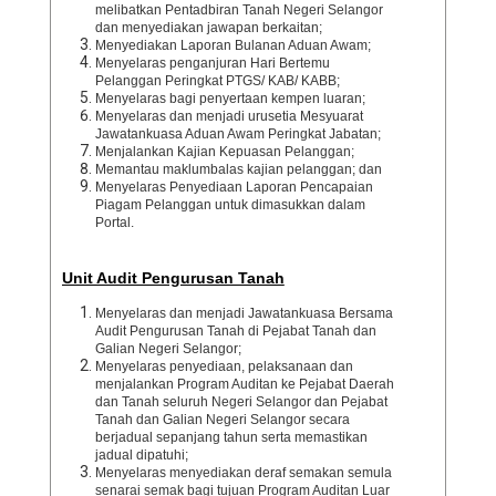
melibatkan Pentadbiran Tanah Negeri Selangor
dan menyediakan jawapan berkaitan;
Menyediakan Laporan Bulanan Aduan Awam;
Menyelaras penganjuran Hari Bertemu
Pelanggan Peringkat PTGS/ KAB/ KABB;
Menyelaras bagi penyertaan kempen luaran;
Menyelaras dan menjadi urusetia Mesyuarat
Jawatankuasa Aduan Awam Peringkat Jabatan;
Menjalankan Kajian Kepuasan Pelanggan;
Memantau maklumbalas kajian pelanggan; dan
Menyelaras Penyediaan Laporan Pencapaian
Piagam Pelanggan untuk dimasukkan dalam
Portal.
Unit Audit Pengurusan Tanah
Menyelaras dan menjadi Jawatankuasa Bersama
Audit Pengurusan Tanah di Pejabat Tanah dan
Galian Negeri Selangor;
Menyelaras penyediaan, pelaksanaan dan
menjalankan Program Auditan ke Pejabat Daerah
dan Tanah seluruh Negeri Selangor dan Pejabat
Tanah dan Galian Negeri Selangor secara
berjadual sepanjang tahun serta memastikan
jadual dipatuhi;
Menyelaras menyediakan deraf semakan semula
senarai semak bagi tujuan Program Auditan Luar