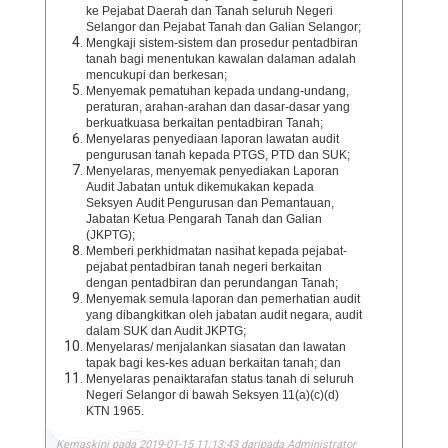
ke Pejabat Daerah dan Tanah seluruh Negeri
Selangor dan Pejabat Tanah dan Galian Selangor;
Mengkaji sistem-sistem dan prosedur pentadbiran
tanah bagi menentukan kawalan dalaman adalah
mencukupi dan berkesan;
Menyemak pematuhan kepada undang-undang,
peraturan, arahan-arahan dan dasar-dasar yang
berkuatkuasa berkaitan pentadbiran Tanah;
Menyelaras penyediaan laporan lawatan audit
pengurusan tanah kepada PTGS, PTD dan SUK;
Menyelaras, menyemak penyediakan Laporan
Audit Jabatan untuk dikemukakan kepada
Seksyen Audit Pengurusan dan Pemantauan,
Jabatan Ketua Pengarah Tanah dan Galian
(JKPTG);
Memberi perkhidmatan nasihat kepada pejabat-
pejabat pentadbiran tanah negeri berkaitan
dengan pentadbiran dan perundangan Tanah;
Menyemak semula laporan dan pemerhatian audit
yang dibangkitkan oleh jabatan audit negara, audit
dalam SUK dan Audit JKPTG;
Menyelaras/ menjalankan siasatan dan lawatan
tapak bagi kes-kes aduan berkaitan tanah; dan
Menyelaras penaiktarafan status tanah di seluruh
Negeri Selangor di bawah Seksyen 11(a)(c)(d)
KTN 1965.
Kemaskini pada 2019-01-15 11:13:43 daripada Administrator