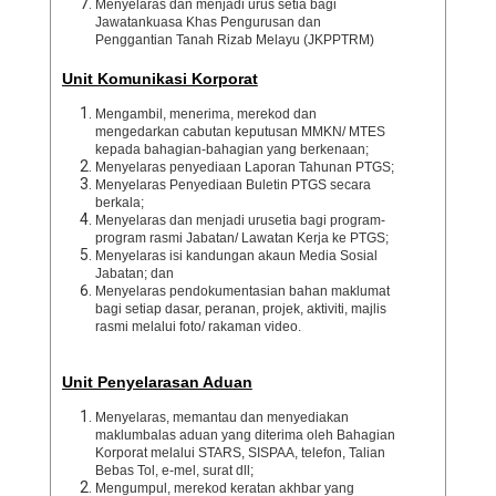
Menyelaras dan menjadi urus setia bagi
Jawatankuasa Khas Pengurusan dan
Penggantian Tanah Rizab Melayu (JKPPTRM)
Unit Komunikasi Korporat
Mengambil, menerima, merekod dan
mengedarkan cabutan keputusan MMKN/ MTES
kepada bahagian-bahagian yang berkenaan;
Menyelaras penyediaan Laporan Tahunan PTGS;
Menyelaras Penyediaan Buletin PTGS secara
berkala;
Menyelaras dan menjadi urusetia bagi program-
program rasmi Jabatan/ Lawatan Kerja ke PTGS;
Menyelaras isi kandungan akaun Media Sosial
Jabatan; dan
Menyelaras pendokumentasian bahan maklumat
bagi setiap dasar, peranan, projek, aktiviti, majlis
rasmi melalui foto/ rakaman video.
Unit Penyelarasan Aduan
Menyelaras, memantau dan menyediakan
maklumbalas aduan yang diterima oleh Bahagian
Korporat melalui STARS, SISPAA, telefon, Talian
Bebas Tol, e-mel, surat dll;
Mengumpul, merekod keratan akhbar yang