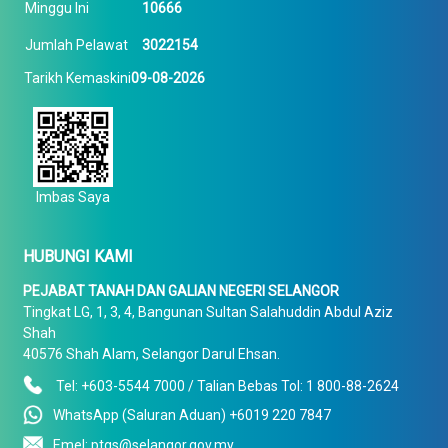
Minggu Ini
10666
Jumlah Pelawat
3022154
Tarikh Kemaskini
09-08-2026
Imbas Saya
HUBUNGI KAMI
PEJABAT TANAH DAN GALIAN NEGERI SELANGOR
Tingkat LG, 1, 3, 4, Bangunan Sultan Salahuddin Abdul Aziz
Shah
40576 Shah Alam, Selangor Darul Ehsan.
Tel: +603-5544 7000 / Talian Bebas Tol: 1 800-88-2624
WhatsApp (Saluran Aduan) +6019 220 7847
Emel: ptgs@selangor.gov.my