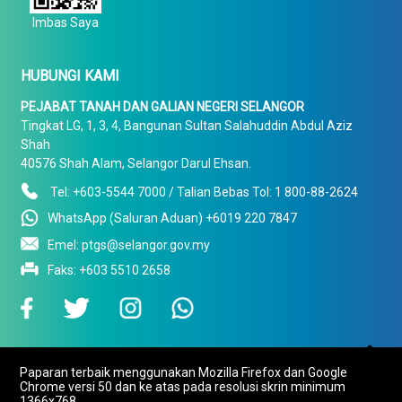
Imbas Saya
HUBUNGI KAMI
PEJABAT TANAH DAN GALIAN NEGERI SELANGOR
Tingkat LG, 1, 3, 4, Bangunan Sultan Salahuddin Abdul Aziz
Shah
40576 Shah Alam, Selangor Darul Ehsan.
Tel: +603-5544 7000 / Talian Bebas Tol: 1 800-88-2624
WhatsApp (Saluran Aduan) +6019 220 7847
Emel: ptgs@selangor.gov.my
Faks: +603 5510 2658

Paparan terbaik menggunakan Mozilla Firefox dan Google
To Top
Chrome versi 50 dan ke atas pada resolusi skrin minimum
1366x768.