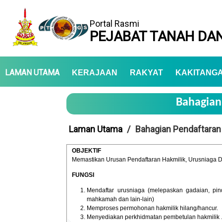
Portal Rasmi
PEJABAT TANAH DAN
LAMAN UTAMA
KERAJAAN
RAKYAT
KAKITANG
Bahagian 
Laman Utama
Bahagian Pendaftaran 
OBJEKTIF
Memastikan Urusan Pendaftaran Hakmilik, Urusniaga 
FUNGSI
Mendaftar urusniaga (melepaskan gadaian, pind
mahkamah dan lain-lain)
Memproses permohonan hakmilik hilang/hancur.
Menyediakan perkhidmatan pembetulan hakmilik 