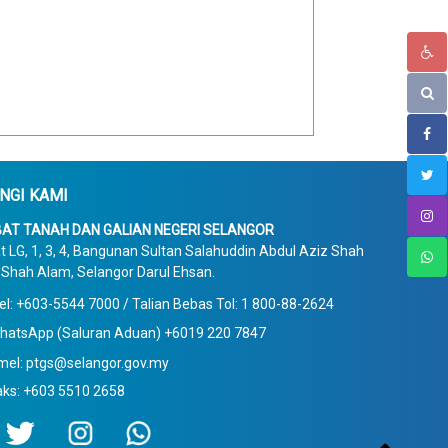
NGI KAMI
AT TANAH DAN GALIAN NEGERI SELANGOR
t LG, 1, 3, 4, Bangunan Sultan Salahuddin Abdul Aziz Shah
Shah Alam, Selangor Darul Ehsan.
el: +603-5544 7000 / Talian Bebas Tol: 1 800-88-2624
hatsApp (Saluran Aduan) +6019 220 7847
mel: ptgs@selangor.gov.my
aks: +603 5510 2658