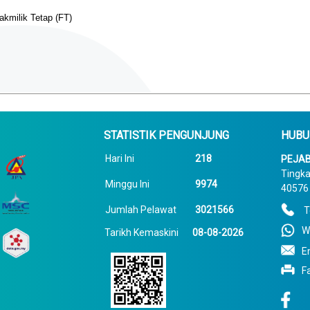
kmilik Tetap (FT)
STATISTIK PENGUNJUNG
HUBU
Hari Ini
218
PEJAB
Tingka
Minggu Ini
9974
40576 
Jumlah Pelawat
3021566
T
W
Tarikh Kemaskini
08-08-2026
E
F