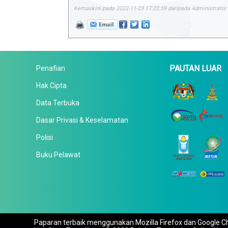
Kemaskini pada 2022-11-23 17:22:59 daripada Administrator
PAUTAN LUAR
Penafian
Hak Cipta
Data Terbuka
Dasar Privasi & Keselamatan
Polisi
Buku Pelawat
Paparan terbaik menggunakan Mozilla Firefox dan Google Ch