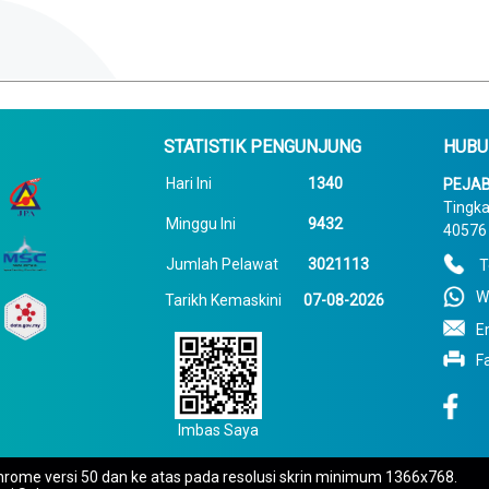
STATISTIK PENGUNJUNG
HUBU
Hari Ini
1340
PEJAB
Tingka
Minggu Ini
9432
40576 
Jumlah Pelawat
3021113
T
W
Tarikh Kemaskini
07-08-2026
E
F
Imbas Saya
rome versi 50 dan ke atas pada resolusi skrin minimum 1366x768.