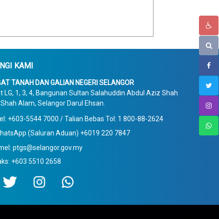
NGI KAMI
AT TANAH DAN GALIAN NEGERI SELANGOR
t LG, 1, 3, 4, Bangunan Sultan Salahuddin Abdul Aziz Shah
Shah Alam, Selangor Darul Ehsan.
el: +603-5544 7000 / Talian Bebas Tol: 1 800-88-2624
hatsApp (Saluran Aduan) +6019 220 7847
mel: ptgs@selangor.gov.my
aks: +603 5510 2658