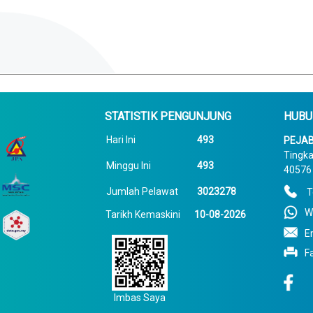
STATISTIK PENGUNJUNG
HUBU
Hari Ini
493
PEJAB
Tingka
Minggu Ini
493
40576 
Jumlah Pelawat
3023278
T
W
Tarikh Kemaskini
10-08-2026
E
F
Imbas Saya