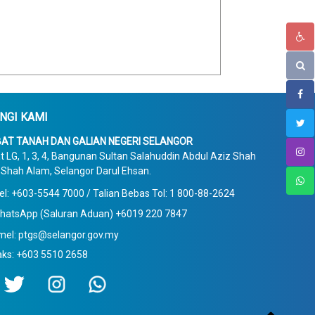
NGI KAMI
AT TANAH DAN GALIAN NEGERI SELANGOR
t LG, 1, 3, 4, Bangunan Sultan Salahuddin Abdul Aziz Shah
Shah Alam, Selangor Darul Ehsan.
el: +603-5544 7000 / Talian Bebas Tol: 1 800-88-2624
hatsApp (Saluran Aduan) +6019 220 7847
mel: ptgs@selangor.gov.my
aks: +603 5510 2658