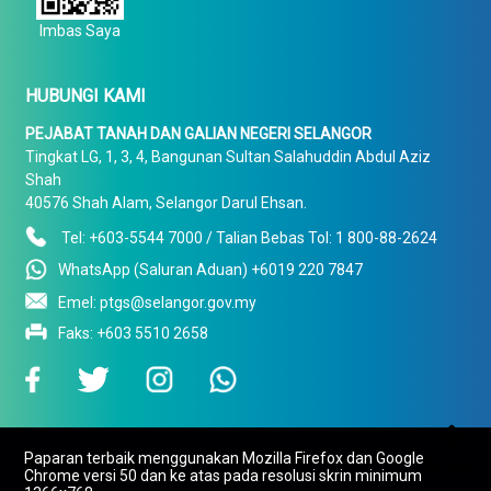
Imbas Saya
HUBUNGI KAMI
PEJABAT TANAH DAN GALIAN NEGERI SELANGOR
Tingkat LG, 1, 3, 4, Bangunan Sultan Salahuddin Abdul Aziz
Shah
40576 Shah Alam, Selangor Darul Ehsan.
Tel: +603-5544 7000 / Talian Bebas Tol: 1 800-88-2624
WhatsApp (Saluran Aduan) +6019 220 7847
Emel: ptgs@selangor.gov.my
Faks: +603 5510 2658

Paparan terbaik menggunakan Mozilla Firefox dan Google
To Top
Chrome versi 50 dan ke atas pada resolusi skrin minimum