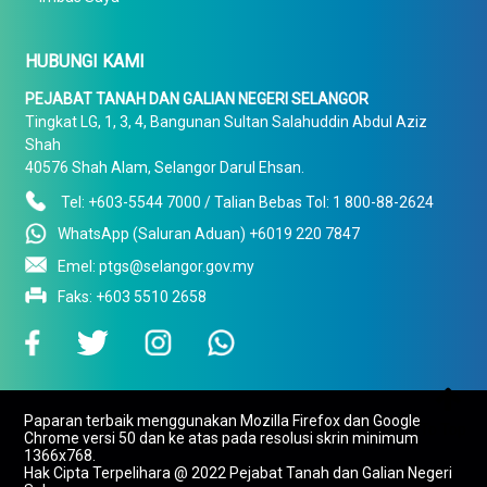
HUBUNGI KAMI
PEJABAT TANAH DAN GALIAN NEGERI SELANGOR
Tingkat LG, 1, 3, 4, Bangunan Sultan Salahuddin Abdul Aziz
Shah
40576 Shah Alam, Selangor Darul Ehsan.
Tel: +603-5544 7000 / Talian Bebas Tol: 1 800-88-2624
WhatsApp (Saluran Aduan) +6019 220 7847
Emel: ptgs@selangor.gov.my
Faks: +603 5510 2658

Paparan terbaik menggunakan Mozilla Firefox dan Google
To Top
Chrome versi 50 dan ke atas pada resolusi skrin minimum
1366x768.
Hak Cipta Terpelihara @ 2022 Pejabat Tanah dan Galian Negeri