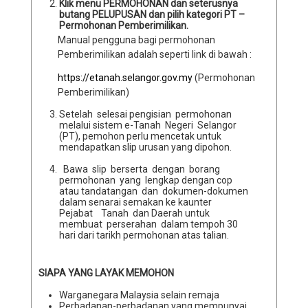
Klik menu PERMOHONAN dan seterusnya
butang PELUPUSAN dan pilih kategori PT –
Permohonan Pemberimilikan
.
Manual pengguna bagi permohonan
Pemberimilikan adalah seperti link di bawah :​
https://etanah.selangor.gov.my
(Permohonan
Pemberimilikan)
Setelah selesai pengisian permohonan
melalui sistem e-Tanah Negeri Selangor
(PT), pemohon perlu mencetak untuk
mendapatkan slip urusan yang dipohon.
Bawa slip berserta dengan borang
permohonan yang lengkap dengan cop
atau tandatangan dan dokumen-dokumen
dalam senarai semakan ke kaunter
Pejabat Tanah dan Daerah untuk
membuat perserahan dalam tempoh 30
hari dari tarikh permohonan atas talian.
SIAPA YANG LAYAK MEMOHON
Warganegara Malaysia selain remaja
Perbadanan-perbadanan yang mempunyai