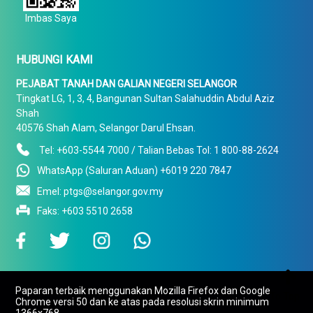
Imbas Saya
HUBUNGI KAMI
PEJABAT TANAH DAN GALIAN NEGERI SELANGOR
Tingkat LG, 1, 3, 4, Bangunan Sultan Salahuddin Abdul Aziz
Shah
40576 Shah Alam, Selangor Darul Ehsan.
Tel: +603-5544 7000 / Talian Bebas Tol: 1 800-88-2624
WhatsApp (Saluran Aduan) +6019 220 7847
Emel: ptgs@selangor.gov.my
Faks: +603 5510 2658

Paparan terbaik menggunakan Mozilla Firefox dan Google
To Top
Chrome versi 50 dan ke atas pada resolusi skrin minimum