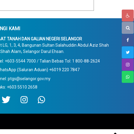
NGI KAMI
AT TANAH DAN GALIAN NEGERI SELANGOR
t LG, 1, 3, 4, Bangunan Sultan Salahuddin Abdul Aziz Shah
Shah Alam, Selangor Darul Ehsan.
el: +603-5544 7000 / Talian Bebas Tol: 1 800-88-2624
hatsApp (Saluran Aduan) +6019 220 7847
mel: ptgs@selangor.gov.my
aks: +603 5510 2658