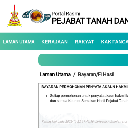
Portal Rasmi
PEJABAT TANAH DAN
LAMAN UTAMA
KERAJAAN
RAKYAT
KAKITANG
Laman Utama
Bayaran/Fi Hasil
BAYARAN PERMOHONAN PENYATA AKAUN HAKMIL
Setiap permohonan untuk penyata akaun hakmilik
dan semua Kaunter Semakan Hasil Pejabat Tanah 
Kemaskini pada 2022-11-22 11:46:56 daripada Administrator