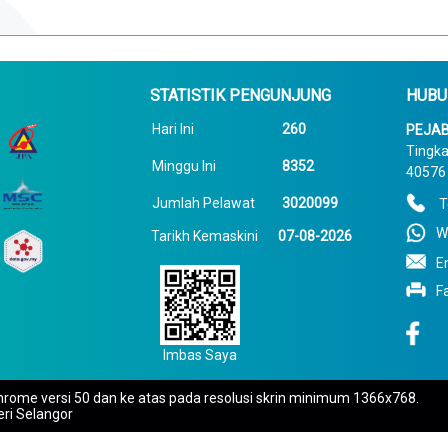
STATISTIK PENGUNJUNG
HUBU
Hari Ini
260
PEJAB
Tingka
Minggu Ini
8352
40576 
Jumlah Pelawat
3020099
T
W
Tarikh Kemaskini
07-08-2026
E
F
Imbas Saya
rome versi 50 dan ke atas pada resolusi skrin minimum 1366x768.
eri Selangor