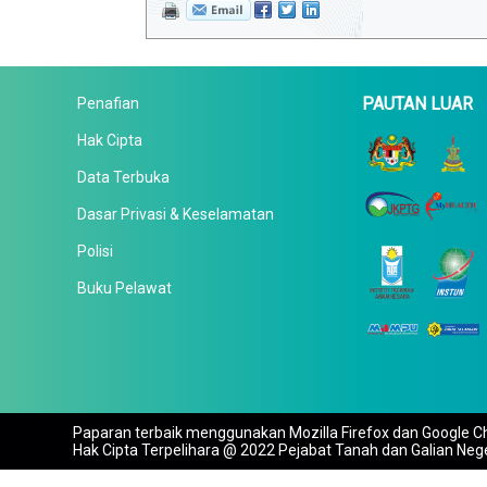
PAUTAN LUAR
Penafian
Hak Cipta
Data Terbuka
Dasar Privasi & Keselamatan
Polisi
Buku Pelawat
Paparan terbaik menggunakan Mozilla Firefox dan Google Ch
Hak Cipta Terpelihara @ 2022 Pejabat Tanah dan Galian Neg