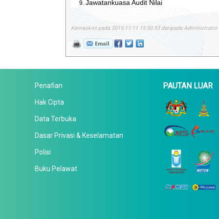
Jawatankuasa Audit Nilai
Kemaskini pada 2015-11-11 15:50:53 daripada Administrator
PAUTAN LUAR
Penafian
Hak Cipta
Data Terbuka
Dasar Privasi & Keselamatan
Polisi
Buku Pelawat