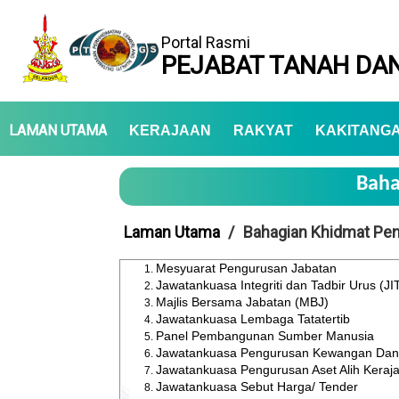
Portal Rasmi
PEJABAT TANAH DAN
LAMAN UTAMA
KERAJAAN
RAKYAT
KAKITANG
Baha
Laman Utama
Bahagian Khidmat Pen
Mesyuarat Pengurusan Jabatan
Jawatankuasa Integriti dan Tadbir Urus (JI
Majlis Bersama Jabatan (MBJ)
Jawatankuasa Lembaga Tatatertib
Panel Pembangunan Sumber Manusia
Jawatankuasa Pengurusan Kewangan Dan
Jawatankuasa Pengurusan Aset Alih Keraj
Jawatankuasa Sebut Harga/ Tender