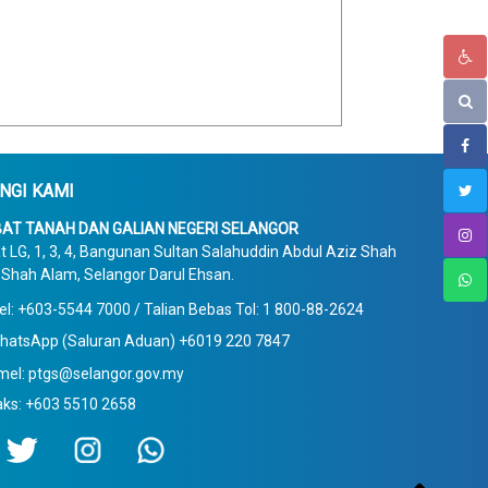
NGI KAMI
AT TANAH DAN GALIAN NEGERI SELANGOR
t LG, 1, 3, 4, Bangunan Sultan Salahuddin Abdul Aziz Shah
Shah Alam, Selangor Darul Ehsan.
el: +603-5544 7000 / Talian Bebas Tol: 1 800-88-2624
hatsApp (Saluran Aduan) +6019 220 7847
mel: ptgs@selangor.gov.my
aks: +603 5510 2658