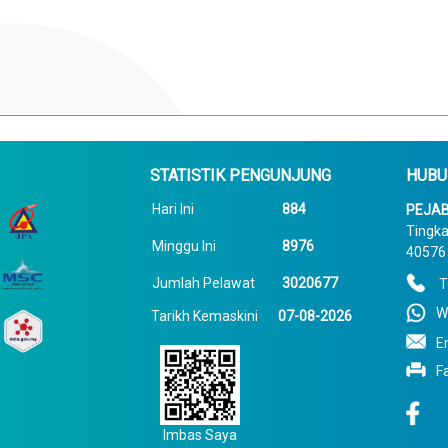
STATISTIK PENGUNJUNG
HUBU
Hari Ini
884
PEJAB
Tingka
Minggu Ini
8976
40576 
Jumlah Pelawat
3020677
T
W
Tarikh Kemaskini
07-08-2026
E
F
Imbas Saya