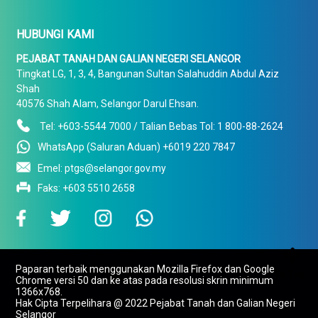
HUBUNGI KAMI
PEJABAT TANAH DAN GALIAN NEGERI SELANGOR
Tingkat LG, 1, 3, 4, Bangunan Sultan Salahuddin Abdul Aziz
Shah
40576 Shah Alam, Selangor Darul Ehsan.
Tel: +603-5544 7000 / Talian Bebas Tol: 1 800-88-2624
WhatsApp (Saluran Aduan) +6019 220 7847
Emel: ptgs@selangor.gov.my
Faks: +603 5510 2658

Paparan terbaik menggunakan Mozilla Firefox dan Google
To Top
Chrome versi 50 dan ke atas pada resolusi skrin minimum
1366x768.
Hak Cipta Terpelihara @ 2022 Pejabat Tanah dan Galian Negeri
Selangor