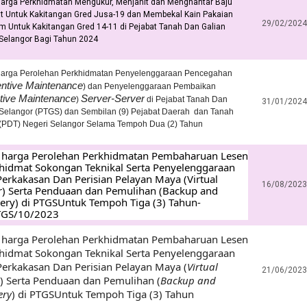
Harga Perkhidmatan Mengukur, Menjahit dan Menghantar Baju
at Untuk Kakitangan Gred Jusa-19 dan Membekal Kain Pakaian
29/02/2024
 Untuk Kakitangan Gred 14-11 di Pejabat Tanah Dan Galian
 Selangor Bagi Tahun 2024
arga
Perolehan Perkhidmatan Penyelenggaraan Pencegahan
ntive Maintenance
) dan Penyelenggaraan Pembaikan
tive Maintenance
Server-Server
)
di Pejabat Tanah Dan
31/01/2024
 Selangor (PTGS) dan Sembilan (9) Pejabat Daerah dan Tanah
 (PDT) Negeri Selangor Selama Tempoh Dua (2) Tahun
 harga Perolehan Perkhidmatan Pembaharuan Lesen
hidmat Sokongan Teknikal Serta Penyelenggaraan
Perkakasan Dan Perisian Pelayan Maya (Virtual
16/08/2023
r) Serta Penduaan dan Pemulihan (Backup and
ery) di PTGSUntuk Tempoh Tiga (3) Tahun-
TGS/10/2023
 harga Perolehan Perkhidmatan Pembaharuan Lesen
hidmat Sokongan Teknikal Serta Penyelenggaraan
Perkakasan Dan Perisian Pelayan Maya (
Virtual
21/06/2023
) Serta Penduaan dan Pemulihan (
Backup and
ery
) di PTGSUntuk Tempoh Tiga (3) Tahun