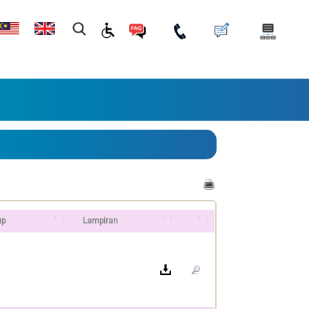
up
Lampiran