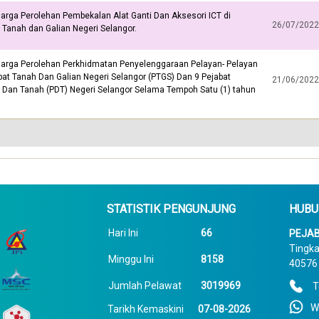
arga Perolehan Pembekalan Alat Ganti Dan Aksesori ICT di
26/07/2022
 Tanah dan Galian Negeri Selangor.
Harga Perolehan Perkhidmatan Penyelenggaraan Pelayan- Pelayan
bat Tanah Dan Galian Negeri Selangor (PTGS) Dan 9 Pejabat
21/06/2022
 Dan Tanah (PDT) Negeri Selangor Selama Tempoh Satu (1) tahun
STATISTIK PENGUNJUNG
HUBU
Hari Ini
66
PEJAB
Tingka
Minggu Ini
8158
40576 
Jumlah Pelawat
3019969
T
W
Tarikh Kemaskini
07-08-2026