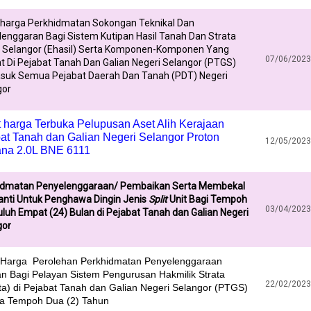
 harga Perkhidmatan Sokongan Teknikal Dan
enggaran Bagi Sistem Kutipan Hasil Tanah Dan Strata
i Selangor (Ehasil) Serta Komponen-Komponen Yang
07/06/2023
at Di Pejabat Tanah Dan Galian Negeri Selangor (PTGS)
suk Semua Pejabat Daerah Dan Tanah (PDT) Negeri
gor
 harga Terbuka Pelupusan Aset Alih Kerajaan
at Tanah dan Galian Negeri Selangor Proton
12/05/2023
na 2.0L BNE 6111
idmatan Penyelenggaraan/ Pembaikan Serta Membekal
anti Untuk Penghawa Dingin Jenis
Split
Unit Bagi Tempoh
03/04/2023
luh Empat (24) Bulan di Pejabat Tanah dan Galian Negeri
gor
 Harga Perolehan Perkhidmatan Penyelenggaraan
an Bagi Pelayan Sistem Pengurusan Hakmilik Strata
22/02/2023
ta) di Pejabat Tanah dan Galian Negeri Selangor (PTGS)
a Tempoh Dua (2) Tahun