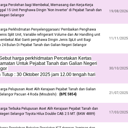
Harga Perolehan bagi Membekal, Memasang dan Kerja-Kerja
al 15 Unit Penghawa Dingin 'Non Inverter' di Pejabat Tanah dan
19/08/2026
Negeri Selangor
Harga Perkhidmatan Penyelenggaraan/ Pembaikan Penghawa
jenis Split Unit, Variable refrigerant Volume dan Air Handling unit
11/11/2025
embekal Alat Ganti penghawa Dingin Jenis SpLit unit Bagi
24 Bulan Di Pejabat Tanah dan Galian Negeri Selangor
 Sebut harga perkhidmatan Percetakan Kertas
amatan Untuk Pejabat Tanah dan Galian Negeri
ngor
30/10/2025
h Tutup : 30 Oktober 2025 jam 12.00 tengah hari
arga Pelupusan Aset Alih Kerajaan Pejabat Tanah dan Galian
21/07/2025
Selangor Pacuan 4 Roda (Misubishi) :
(BPE 5854)
arga Terbuka Pelupusan Aset Alih Kerajaan Pejabat Tanah dan
17/03/2025
Negeri Selangor Toyota Hilux Double CAB 2.5 MT. (BKW 4889)
Harga Perolehan Bekalan Peralatan ICT dengan Jaminan dan