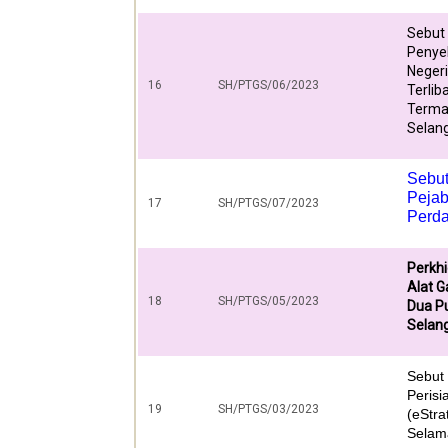
Sebut
Penyel
Neger
16
SH/PTGS/06/2023
Terlib
Terma
Selan
Sebut
Pejab
17
SH/PTGS/07/2023
Perda
Perkh
Alat G
18
SH/PTGS/05/2023
Dua Pu
Selan
Sebut
Perisi
19
SH/PTGS/03/2023
(eStra
Selam