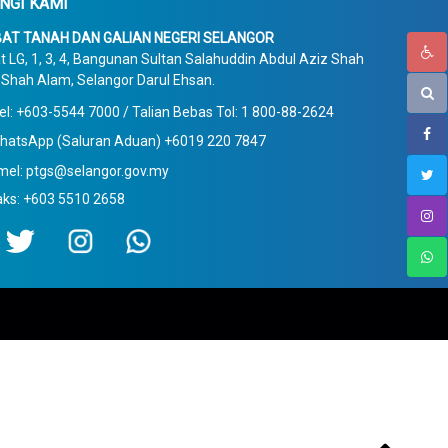
NGI KAMI
AT TANAH DAN GALIAN NEGERI SELANGOR
t LG, 1, 3, 4, Bangunan Sultan Salahuddin Abdul Aziz Shah
Shah Alam, Selangor Darul Ehsan.
el: +603-5544 7000 / Talian Bebas Tol: 1 800-88-2624
hatsApp (Saluran Aduan) +6019 220 7847
mel: ptgs@selangor.gov.my
aks: +603 5510 2658