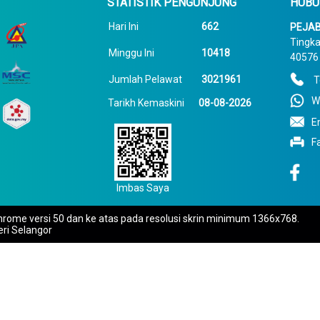
STATISTIK PENGUNJUNG
HUBU
Hari Ini
662
PEJAB
Tingka
Minggu Ini
10418
40576 
Jumlah Pelawat
3021961
T
W
Tarikh Kemaskini
08-08-2026
E
F
Imbas Saya
rome versi 50 dan ke atas pada resolusi skrin minimum 1366x768.
eri Selangor