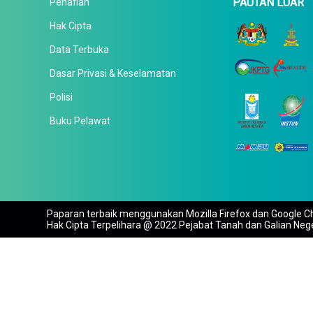
PAUTAN LUAR
Penafian
Hak Cipta
Data Terbuka
Dasar Privasi & Keselamatan
Polisi
Buku Pelawat
Paparan terbaik menggunakan Mozilla Firefox dan Google Ch
Hak Cipta Terpelihara @ 2022 Pejabat Tanah dan Galian Neg