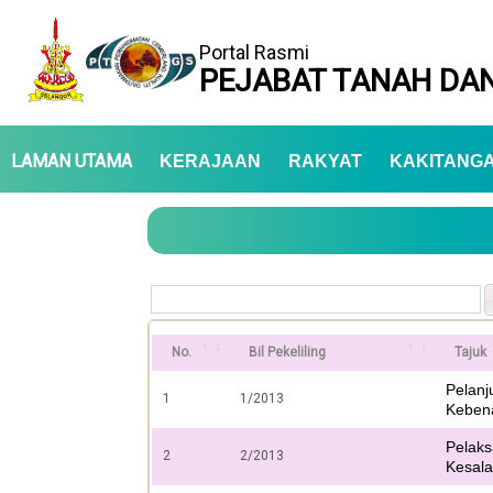
Portal Rasmi
PEJABAT TANAH DAN
LAMAN UTAMA
KERAJAAN
RAKYAT
KAKITANG
No.
Bil Pekeliling
Tajuk
Pelanj
1
1/2013
Kebena
Pelak
2
2/2013
Kesala