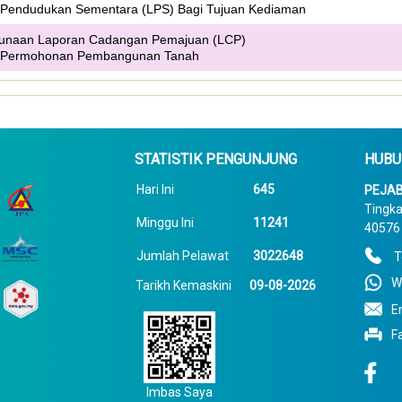
Pendudukan Sementara (LPS) Bagi Tujuan Kediaman
unaan Laporan Cadangan Pemajuan (LCP)
 Permohonan Pembangunan Tanah
STATISTIK PENGUNJUNG
HUBU
Hari Ini
645
PEJAB
Tingka
Minggu Ini
11241
40576 
Jumlah Pelawat
3022648
T
W
Tarikh Kemaskini
09-08-2026
E
F
Imbas Saya