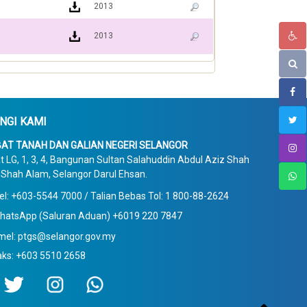
2013
2013
NGI KAMI
AT TANAH DAN GALIAN NEGERI SELANGOR
t LG, 1, 3, 4, Bangunan Sultan Salahuddin Abdul Aziz Shah
Shah Alam, Selangor Darul Ehsan.
el: +603-5544 7000 / Talian Bebas Tol: 1 800-88-2624
hatsApp (Saluran Aduan) +6019 220 7847
mel: ptgs@selangor.gov.my
aks: +603 5510 2658