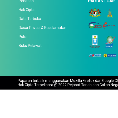
PAUTAN LUAR
Penafian
Hak Cipta
Data Terbuka
Dasar Privasi & Keselamatan
Polisi
Buku Pelawat
Paparan terbaik menggunakan Mozilla Firefox dan Google Ch
Hak Cipta Terpelihara @ 2022 Pejabat Tanah dan Galian Neg