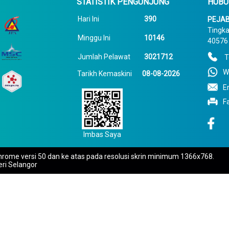
STATISTIK PENGUNJUNG
HUBU
Hari Ini
390
PEJAB
Tingka
Minggu Ini
10146
40576 
Jumlah Pelawat
3021712
T
W
Tarikh Kemaskini
08-08-2026
E
F
Imbas Saya
rome versi 50 dan ke atas pada resolusi skrin minimum 1366x768.
eri Selangor