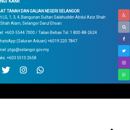
NGI KAMI
AT TANAH DAN GALIAN NEGERI SELANGOR
t LG, 1, 3, 4, Bangunan Sultan Salahuddin Abdul Aziz Shah
Shah Alam, Selangor Darul Ehsan.
el: +603-5544 7000 / Talian Bebas Tol: 1 800-88-2624
hatsApp (Saluran Aduan) +6019 220 7847
mel: ptgs@selangor.gov.my
aks: +603 5510 2658