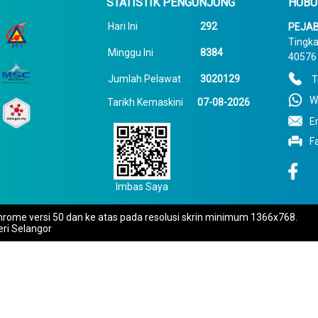
STATISTIK PENGUNJUNG
HUBU
Hari Ini
292
PEJAB
Tingka
Minggu Ini
8384
40576 
Jumlah Pelawat
3020129
T
W
Tarikh Kemaskini
07-08-2026
E
F
Imbas Saya
rome versi 50 dan ke atas pada resolusi skrin minimum 1366x768.
eri Selangor