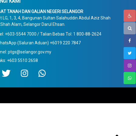
NGI KAMI
AT TANAH DAN GALIAN NEGERI SELANGOR
t LG, 1, 3, 4, Bangunan Sultan Salahuddin Abdul Aziz Shah
Shah Alam, Selangor Darul Ehsan.
el: +603-5544 7000 / Talian Bebas Tol: 1 800-88-2624
hatsApp (Saluran Aduan) +6019 220 7847
mel: ptgs@selangor.gov.my
aks: +603 5510 2658