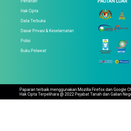
PAUTAN LUAR
Penafian
Hak Cipta
Data Terbuka
Dasar Privasi & Keselamatan
Polisi
Buku Pelawat
Paparan terbaik menggunakan Mozilla Firefox dan Google Ch
Hak Cipta Terpelihara @ 2022 Pejabat Tanah dan Galian Neg