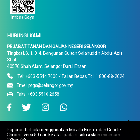
Imbas Saya
HUBUNGI KAMI
PEJABAT TANAH DAN GALIAN NEGERI SELANGOR
Tingkat LG, 1, 3, 4, Bangunan Sultan Salahuddin Abdul Aziz
Shah
40576 Shah Alam, Selangor Darul Ehsan.
Tel: +603-5544 7000 / Talian Bebas Tol: 1 800-88-2624
Emel: ptgs@selangor.gov.my
Faks: +603 5510 2658

Paparan terbaik menggunakan Mozilla Firefox dan Google
To Top
Chrome versi 50 dan ke atas pada resolusi skrin minimum
1366x768.