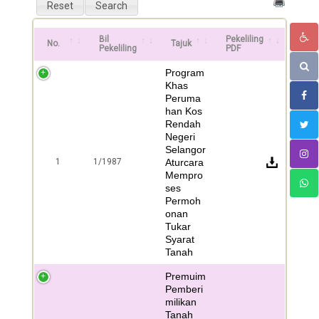
Bil
Pekeliling
No.
Tajuk
Pekeliling
PDF
Program
Khas
Peruma
han Kos
Rendah
Negeri
Selangor
1
1/1987
Aturcara
Mempro
ses
Permoh
onan
Tukar
Syarat
Tanah
Premuim
Pemberi
milikan
Tanah