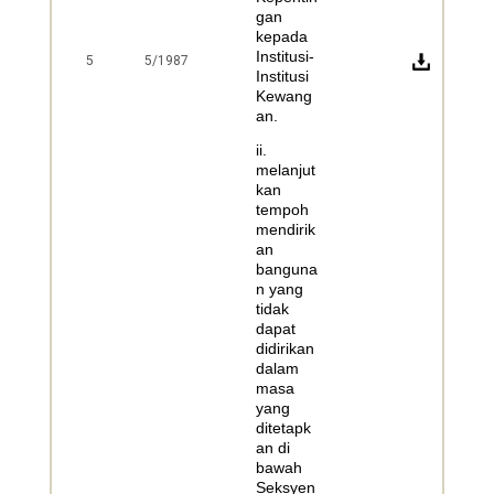
gan
kepada
Institusi-
5
5/1987
Institusi
Kewang
an.
ii.
melanjut
kan
tempoh
mendirik
an
banguna
n yang
tidak
dapat
didirikan
dalam
masa
yang
ditetapk
an di
bawah
Seksyen