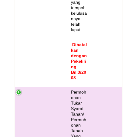
yang
tempoh
kelulusa
nnya
telah
luput.
Dibatal
kan
dengan
Pekelili
ng
Bil.3/20
08
Permoh
onan
Tukar
Syarat
Tanah/
Permoh
onan
Tanah
Yang