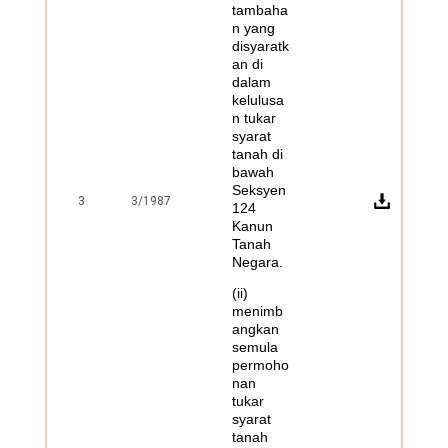
tambaha
n yang
disyaratk
an di
dalam
kelulusa
n tukar
syarat
tanah di
bawah
Seksyen
3
3/1987
124
Kanun
Tanah
Negara.
(ii)
menimb
angkan
semula
permoho
nan
tukar
syarat
tanah