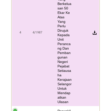
Berkelua
san 50
Ekar Ke
Atas
Yang
Perlu
Dirujuk
4
4/1987
Kepada
Unit
Peranca
ng Dan
Pemban
gunan
Negeri
Pejabat
Setiausa
ha
Kerajaan
Selangor
Untuk
Mendap
atkan
Ulasan
Perwakil