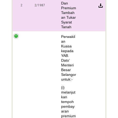
Dan
2
2/1987
Premium
Tambah
an Tukar
Syarat
Tanah
Perwakil
an
Kuasa
kepada
YAB.
Dato’
Menteri
Besar
Selangor
untuk:-
(i)
melanjut
kan
tempoh
pembay
aran
premium