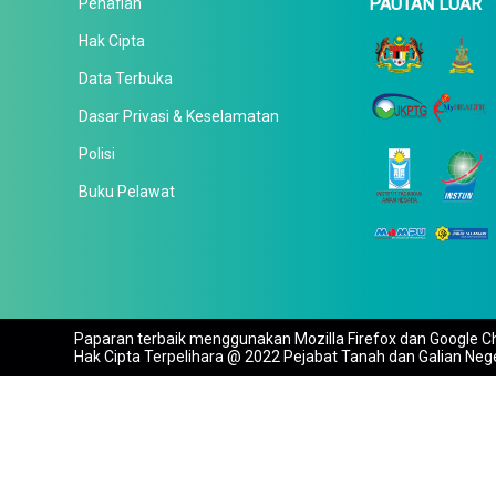
PAUTAN LUAR
Penafian
Hak Cipta
Data Terbuka
Dasar Privasi & Keselamatan
Polisi
Buku Pelawat
Paparan terbaik menggunakan Mozilla Firefox dan Google Ch
Hak Cipta Terpelihara @ 2022 Pejabat Tanah dan Galian Neg