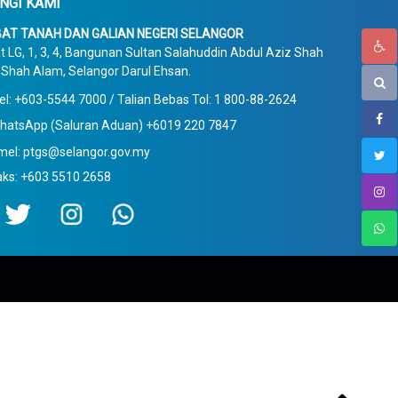
NGI KAMI
AT TANAH DAN GALIAN NEGERI SELANGOR
t LG, 1, 3, 4, Bangunan Sultan Salahuddin Abdul Aziz Shah
Shah Alam, Selangor Darul Ehsan.
el: +603-5544 7000 / Talian Bebas Tol: 1 800-88-2624
hatsApp (Saluran Aduan) +6019 220 7847
mel: ptgs@selangor.gov.my
aks: +603 5510 2658