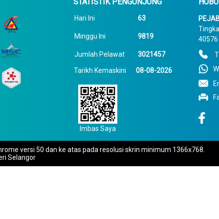
STATISTIK PENGUNJUNG
HUBU
Hari Ini
63
PEJAB
Tingka
Minggu Ini
9819
40576 
Jumlah Pelawat
3021457
T
W
Tarikh Kemaskini
08-08-2026
E
F
Imbas Saya
rome versi 50 dan ke atas pada resolusi skrin minimum 1366x768.
eri Selangor