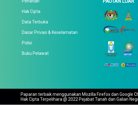
PAUTAN LUAR
Penafian
Hak Cipta
Data Terbuka
Dasar Privasi & Keselamatan
Polisi
Buku Pelawat
Paparan terbaik menggunakan Mozilla Firefox dan Google Ch
Hak Cipta Terpelihara @ 2022 Pejabat Tanah dan Galian Neg