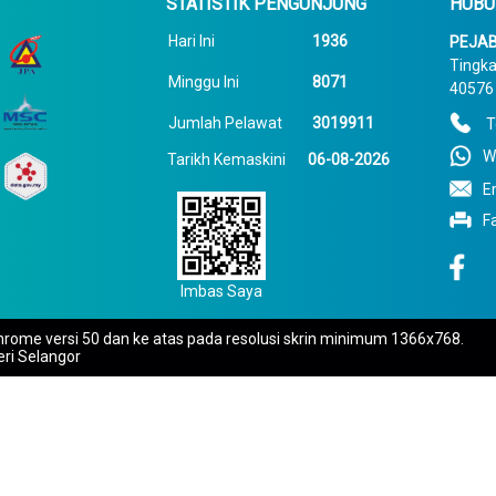
STATISTIK PENGUNJUNG
HUBU
Hari Ini
1936
PEJAB
Tingka
Minggu Ini
8071
40576 
Jumlah Pelawat
3019911
T
W
Tarikh Kemaskini
06-08-2026
E
F
Imbas Saya
rome versi 50 dan ke atas pada resolusi skrin minimum 1366x768.
eri Selangor