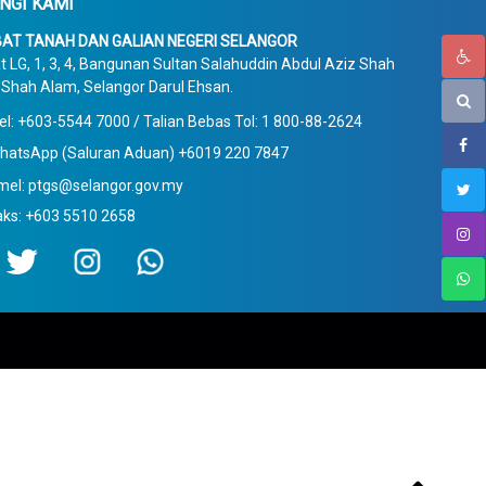
NGI KAMI
AT TANAH DAN GALIAN NEGERI SELANGOR
t LG, 1, 3, 4, Bangunan Sultan Salahuddin Abdul Aziz Shah
Shah Alam, Selangor Darul Ehsan.
el: +603-5544 7000 / Talian Bebas Tol: 1 800-88-2624
hatsApp (Saluran Aduan) +6019 220 7847
mel: ptgs@selangor.gov.my
aks: +603 5510 2658