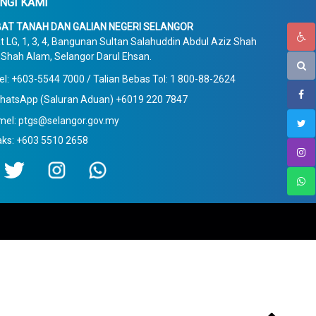
NGI KAMI
AT TANAH DAN GALIAN NEGERI SELANGOR
t LG, 1, 3, 4, Bangunan Sultan Salahuddin Abdul Aziz Shah
Shah Alam, Selangor Darul Ehsan.
el: +603-5544 7000 / Talian Bebas Tol: 1 800-88-2624
hatsApp (Saluran Aduan) +6019 220 7847
mel: ptgs@selangor.gov.my
aks: +603 5510 2658