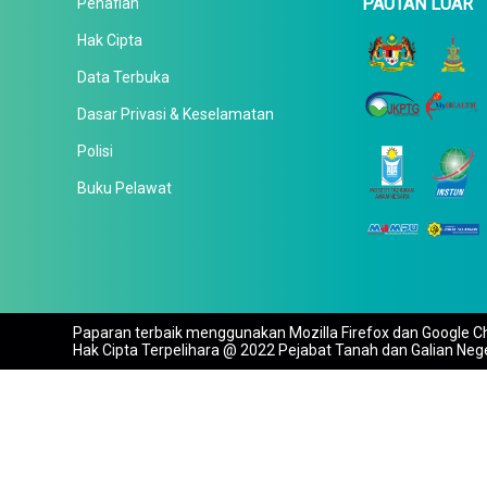
PAUTAN LUAR
Penafian
Hak Cipta
Data Terbuka
Dasar Privasi & Keselamatan
Polisi
Buku Pelawat
Paparan terbaik menggunakan Mozilla Firefox dan Google Ch
Hak Cipta Terpelihara @ 2022 Pejabat Tanah dan Galian Neg