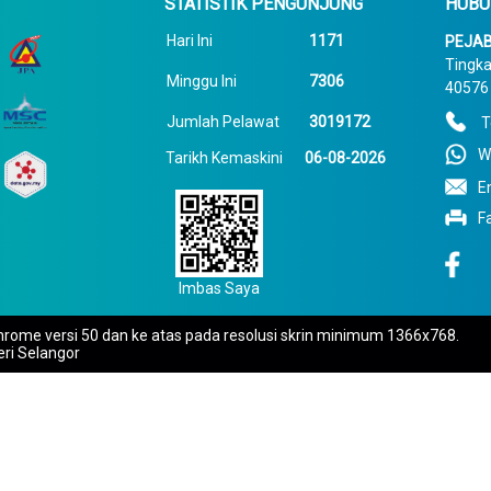
STATISTIK PENGUNJUNG
HUBU
Hari Ini
1171
PEJAB
Tingka
Minggu Ini
7306
40576 
Jumlah Pelawat
3019172
T
W
Tarikh Kemaskini
06-08-2026
E
F
Imbas Saya
rome versi 50 dan ke atas pada resolusi skrin minimum 1366x768.
eri Selangor