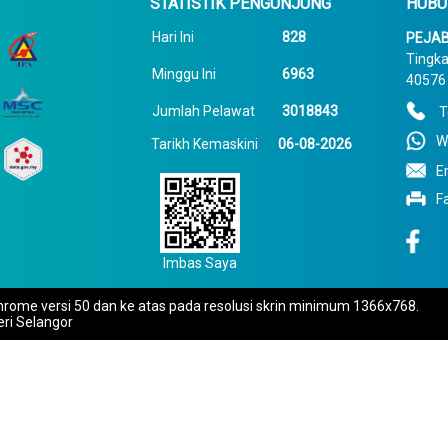
STATISTIK PENGUNJUNG
HUBU
Hari Ini
828
PEJAB
Tingka
Minggu Ini
6963
40576 
Jumlah Pelawat
3018843
T
W
Tarikh Kemaskini
06-08-2026
E
F
Imbas Saya
rome versi 50 dan ke atas pada resolusi skrin minimum 1366x768.
eri Selangor