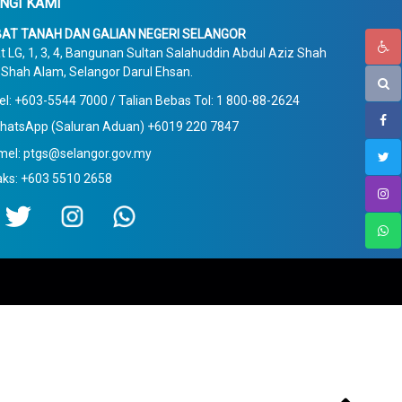
NGI KAMI
AT TANAH DAN GALIAN NEGERI SELANGOR
t LG, 1, 3, 4, Bangunan Sultan Salahuddin Abdul Aziz Shah
Shah Alam, Selangor Darul Ehsan.
el: +603-5544 7000 / Talian Bebas Tol: 1 800-88-2624
hatsApp (Saluran Aduan) +6019 220 7847
mel: ptgs@selangor.gov.my
aks: +603 5510 2658