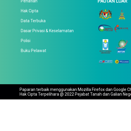
PAUTAN LUAR
Penafian
Hak Cipta
Data Terbuka
Dasar Privasi & Keselamatan
Polisi
Buku Pelawat
Paparan terbaik menggunakan Mozilla Firefox dan Google Ch
Hak Cipta Terpelihara @ 2022 Pejabat Tanah dan Galian Neg