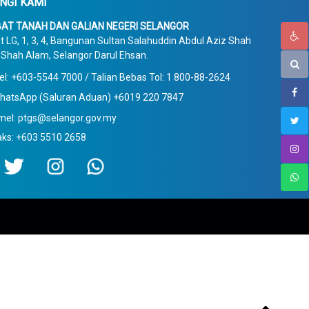
NGI KAMI
AT TANAH DAN GALIAN NEGERI SELANGOR
t LG, 1, 3, 4, Bangunan Sultan Salahuddin Abdul Aziz Shah
Shah Alam, Selangor Darul Ehsan.
el: +603-5544 7000 / Talian Bebas Tol: 1 800-88-2624
hatsApp (Saluran Aduan) +6019 220 7847
mel: ptgs@selangor.gov.my
aks: +603 5510 2658