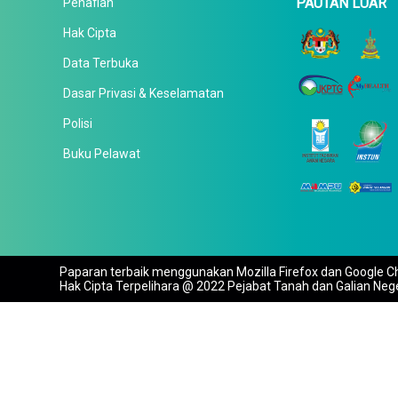
PAUTAN LUAR
Penafian
Hak Cipta
Data Terbuka
Dasar Privasi & Keselamatan
Polisi
Buku Pelawat
Paparan terbaik menggunakan Mozilla Firefox dan Google Ch
Hak Cipta Terpelihara @ 2022 Pejabat Tanah dan Galian Neg