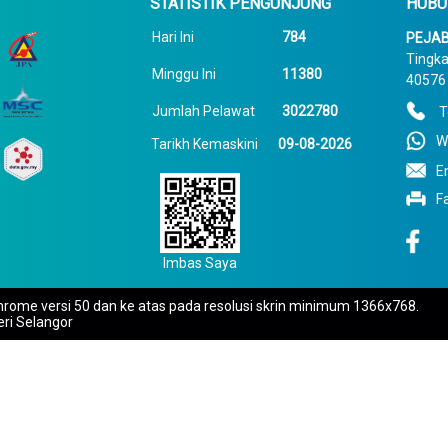
STATISTIK PENGUNJUNG
HUBU
Hari Ini
784
PEJAB
Tingka
Minggu Ini
11380
40576 
Jumlah Pelawat
3022780
T
W
Tarikh Kemaskini
09-08-2026
E
F
Imbas Saya
rome versi 50 dan ke atas pada resolusi skrin minimum 1366x768.
eri Selangor