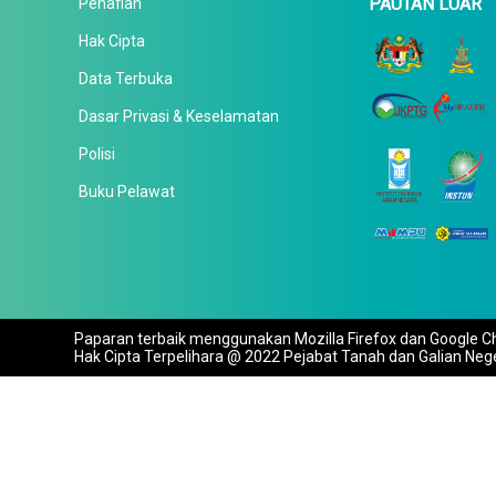
PAUTAN LUAR
Penafian
Hak Cipta
Data Terbuka
Dasar Privasi & Keselamatan
Polisi
Buku Pelawat
Paparan terbaik menggunakan Mozilla Firefox dan Google Ch
Hak Cipta Terpelihara @ 2022 Pejabat Tanah dan Galian Neg