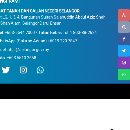
NGI KAMI
AT TANAH DAN GALIAN NEGERI SELANGOR
t LG, 1, 3, 4, Bangunan Sultan Salahuddin Abdul Aziz Shah
Shah Alam, Selangor Darul Ehsan.
el: +603-5544 7000 / Talian Bebas Tol: 1 800-88-2624
hatsApp (Saluran Aduan) +6019 220 7847
mel: ptgs@selangor.gov.my
aks: +603 5510 2658