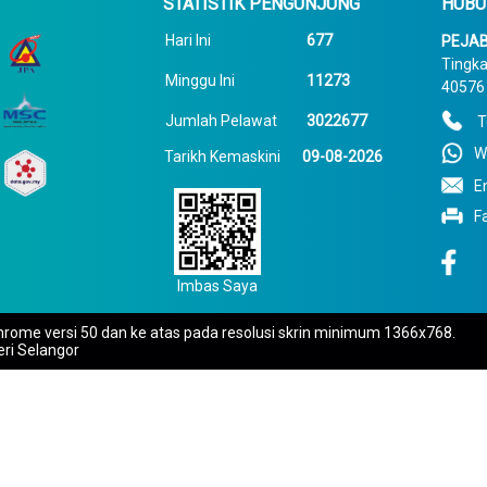
STATISTIK PENGUNJUNG
HUBU
Hari Ini
677
PEJAB
Tingka
Minggu Ini
11273
40576 
Jumlah Pelawat
3022677
T
W
Tarikh Kemaskini
09-08-2026
E
F
Imbas Saya
rome versi 50 dan ke atas pada resolusi skrin minimum 1366x768.
eri Selangor