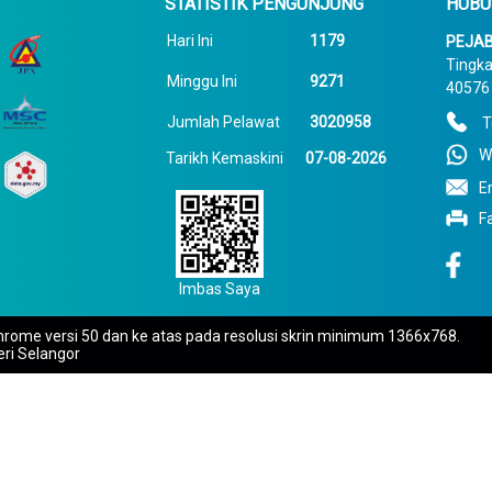
STATISTIK PENGUNJUNG
HUBU
Hari Ini
1179
PEJAB
Tingka
Minggu Ini
9271
40576 
Jumlah Pelawat
3020958
T
W
Tarikh Kemaskini
07-08-2026
E
F
Imbas Saya
rome versi 50 dan ke atas pada resolusi skrin minimum 1366x768.
eri Selangor