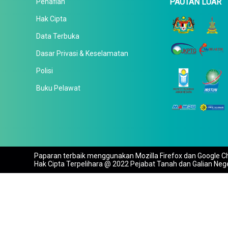
PAUTAN LUAR
Penafian
Hak Cipta
Data Terbuka
Dasar Privasi & Keselamatan
Polisi
Buku Pelawat
Paparan terbaik menggunakan Mozilla Firefox dan Google Ch
Hak Cipta Terpelihara @ 2022 Pejabat Tanah dan Galian Neg