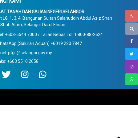
NGI KAMI
AT TANAH DAN GALIAN NEGERI SELANGOR
t LG, 1, 3, 4, Bangunan Sultan Salahuddin Abdul Aziz Shah
Shah Alam, Selangor Darul Ehsan.
el: +603-5544 7000 / Talian Bebas Tol: 1 800-88-2624
hatsApp (Saluran Aduan) +6019 220 7847
mel: ptgs@selangor.gov.my
aks: +603 5510 2658