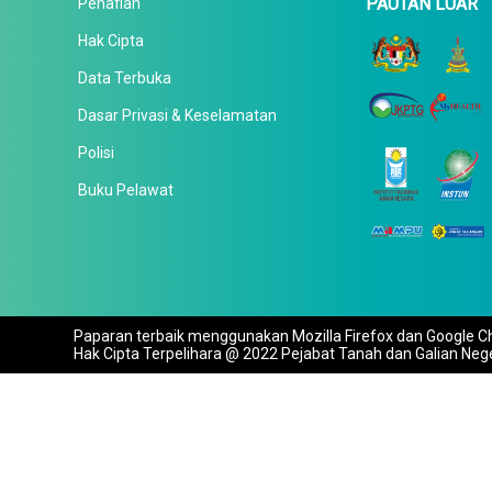
PAUTAN LUAR
Penafian
Hak Cipta
Data Terbuka
Dasar Privasi & Keselamatan
Polisi
Buku Pelawat
Paparan terbaik menggunakan Mozilla Firefox dan Google Ch
Hak Cipta Terpelihara @ 2022 Pejabat Tanah dan Galian Neg