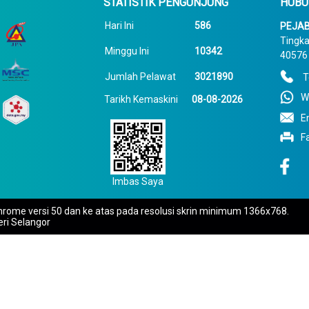
STATISTIK PENGUNJUNG
HUBU
Hari Ini
586
PEJAB
Tingka
Minggu Ini
10342
40576 
Jumlah Pelawat
3021890
T
W
Tarikh Kemaskini
08-08-2026
E
F
Imbas Saya
rome versi 50 dan ke atas pada resolusi skrin minimum 1366x768.
eri Selangor