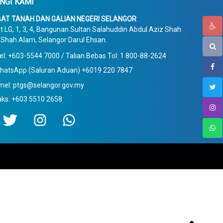
NGI KAMI
AT TANAH DAN GALIAN NEGERI SELANGOR
t LG, 1, 3, 4, Bangunan Sultan Salahuddin Abdul Aziz Shah
Shah Alam, Selangor Darul Ehsan.
el: +603-5544 7000 / Talian Bebas Tol: 1 800-88-2624
hatsApp (Saluran Aduan) +6019 220 7847
mel: ptgs@selangor.gov.my
aks: +603 5510 2658