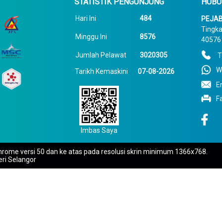
STATISTIK PENGUNJUNG
HUBU
Hari Ini
484
PEJAB
Tingka
Minggu Ini
8576
40576 
Jumlah Pelawat
3020305
T
W
Tarikh Kemaskini
07-08-2026
E
F
Imbas Saya
rome versi 50 dan ke atas pada resolusi skrin minimum 1366x768.
eri Selangor