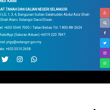
NGI KAMI
AT TANAH DAN GALIAN NEGERI SELANGOR
t LG, 1, 3, 4, Bangunan Sultan Salahuddin Abdul Aziz Shah
Shah Alam, Selangor Darul Ehsan.
el: +603-5544 7000 / Talian Bebas Tol: 1 800-88-2624
hatsApp (Saluran Aduan) +6019 220 7847
mel: ptgs@selangor.gov.my
aks: +603 5510 2658