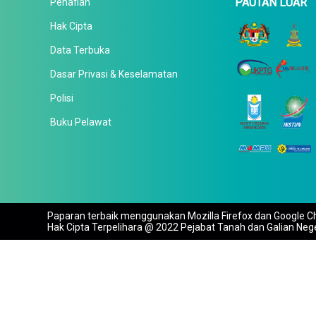
PAUTAN LUAR
Penafian
Hak Cipta
Data Terbuka
Dasar Privasi & Keselamatan
Polisi
Buku Pelawat
Paparan terbaik menggunakan Mozilla Firefox dan Google Ch
Hak Cipta Terpelihara @ 2022 Pejabat Tanah dan Galian Neg