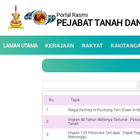
Portal Rasmi
PEJABAT TANAH DAN
LAMAN UTAMA
KERAJAAN
RAKYAT
KAKITANG
No.
Tajuk
1
Illegal Factory In Puchong Torn Down In 
Impian 40 Tahun Akhirnya Tertunai : Pes
2
Tanah.
Impian 139 Peneroka Tercapai : Dapat Pe
3
Menunggu