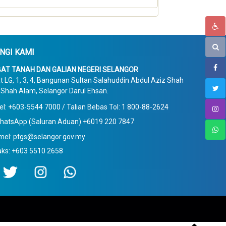
NGI KAMI
AT TANAH DAN GALIAN NEGERI SELANGOR
t LG, 1, 3, 4, Bangunan Sultan Salahuddin Abdul Aziz Shah
Shah Alam, Selangor Darul Ehsan.
el: +603-5544 7000 / Talian Bebas Tol: 1 800-88-2624
hatsApp (Saluran Aduan) +6019 220 7847
mel: ptgs@selangor.gov.my
aks: +603 5510 2658