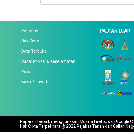
PAUTAN LUAR
Penafian
Hak Cipta
Data Terbuka
Dasar Privasi & Keselamatan
Polisi
Buku Pelawat
Paparan terbaik menggunakan Mozilla Firefox dan Google Ch
Hak Cipta Terpelihara @ 2022 Pejabat Tanah dan Galian Neg