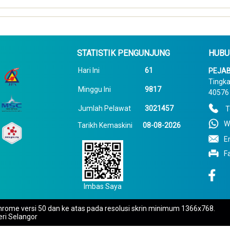
STATISTIK PENGUNJUNG
HUBU
Hari Ini
61
PEJAB
Tingka
Minggu Ini
9817
40576 
Jumlah Pelawat
3021457
T
W
Tarikh Kemaskini
08-08-2026
E
F
Imbas Saya
rome versi 50 dan ke atas pada resolusi skrin minimum 1366x768.
eri Selangor