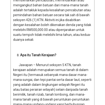
membenarkan pencabutan, memindahkan atau
mengangkut bahan batuan dari mana-mana tanah
adalah tertakluk kepada kesalahan pencabutan atau
pemindahan bahan batuan secara tak sah di bawah
seksyen 426 (1) KTN. Aktiviti ini jika disabitkan
dengan kesalahan boleh dikenakan denda yang tidak
melebihi RM500,000.00 atau dipenjarakan untuk
suatu tempoh tidak melebihi lima tahun, atau kedua-
duanya sekali.
Apa itu Tanah Kerajaan?
Jawapan – Menurut seksyen 5 KTN, tanah
kerajaan adalah merupakan semua tanah di dalam
Negeri itu (termasuk sebanyak mana dasar mana-
mana sungai, dan tepi pantai serta dasar laut, seperti
yang adalah dalam lingkungan wilayah Negeri itu
atau batas perairan wilayah) selain daripada tanah
berimilik, tanah rizab, tanah lombong, dan mana-
mana tanah yang di bawah peruntukan-peruntukan
mana-mana undang-undang yang berhubungan