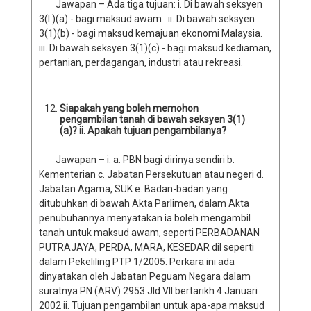
Jawapan – Ada tiga tujuan: i. Di bawah seksyen
3(I )(a) - bagi maksud awam . ii. Di bawah seksyen
3(1)(b) - bagi maksud kemajuan ekonomi Malaysia.
iii. Di bawah seksyen 3(1)(c) - bagi maksud kediaman,
pertanian, perdagangan, industri atau rekreasi.
Siapakah yang boleh memohon
pengambilan tanah di bawah seksyen 3(1)
(a)? ii. Apakah tujuan pengambilanya?
Jawapan – i. a. PBN bagi dirinya sendiri b.
Kementerian c. Jabatan Persekutuan atau negeri d.
Jabatan Agama, SUK e. Badan-badan yang
ditubuhkan di bawah Akta Parlimen, dalam Akta
penubuhannya menyatakan ia boleh mengambil
tanah untuk maksud awam, seperti PERBADANAN
PUTRAJAYA, PERDA, MARA, KESEDAR dil seperti
dalam Pekeliling PTP 1/2005. Perkara ini ada
dinyatakan oleh Jabatan Peguam Negara dalam
suratnya PN (ARV) 2953 Jld VII bertarikh 4 Januari
2002 ii. Tujuan pengambilan untuk apa-apa maksud