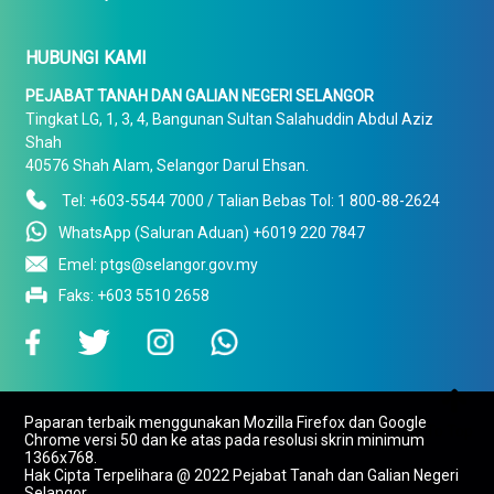
HUBUNGI KAMI
PEJABAT TANAH DAN GALIAN NEGERI SELANGOR
Tingkat LG, 1, 3, 4, Bangunan Sultan Salahuddin Abdul Aziz
Shah
40576 Shah Alam, Selangor Darul Ehsan.
Tel: +603-5544 7000 / Talian Bebas Tol: 1 800-88-2624
WhatsApp (Saluran Aduan) +6019 220 7847
Emel: ptgs@selangor.gov.my
Faks: +603 5510 2658

Paparan terbaik menggunakan Mozilla Firefox dan Google
To Top
Chrome versi 50 dan ke atas pada resolusi skrin minimum
1366x768.
Hak Cipta Terpelihara @ 2022 Pejabat Tanah dan Galian Negeri
Selangor