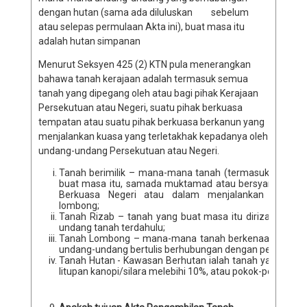
dengan hutan (sama ada diluluskan sebelum
atau selepas permulaan Akta ini), buat masa itu
adalah hutan simpanan
Menurut Seksyen 425 (2) KTN pula menerangkan
bahawa tanah kerajaan adalah termasuk semua
tanah yang dipegang oleh atau bagi pihak Kerajaan
Persekutuan atau Negeri, suatu pihak berkuasa
tempatan atau suatu pihak berkuasa berkanun yang
menjalankan kuasa yang terletakhak kepadanya oleh
undang-undang Persekutuan atau Negeri.
Tanah berimilik – mana-mana tanah (termasuk mana-m
buat masa itu, samada muktamad atau bersyarat, sama
Berkuasa Negeri atau dalam menjalankan kuasa y
lombong
Tanah Rizab – tanah yang buat masa itu dirizabkan 
undang tanah terdahulu;
Tanah Lombong – mana-mana tanah berkenaan dengan m
undang-undang bertulis berhubungan dengan perlomb
Tanah Hutan - Kawasan Berhutan ialah tanah yang meli
litupan kanopi/silara melebihi 10%, atau pokok-pokok yan