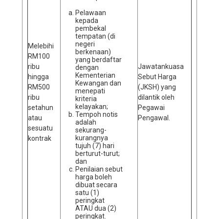
Pelawaan
kepada
pembekal
tempatan (di
negeri
Melebihi
berkenaan)
RM100
yang berdaftar
ribu
Jawatankuasa
dengan
Kementerian
hingga
Sebut Harga
Kewangan dan
RM500
(JKSH) yang
menepati
ribu
dilantik oleh
kriteria
kelayakan;
setahun
Pegawai
Tempoh notis
atau
Pengawal.
adalah
sesuatu
sekurang-
kurangnya
kontrak
tujuh (7) hari
berturut-turut;
dan
Penilaian sebut
harga boleh
dibuat secara
satu (1)
peringkat
ATAU dua (2)
peringkat.