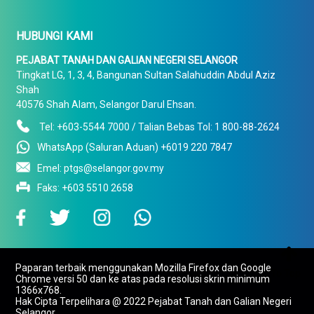
HUBUNGI KAMI
PEJABAT TANAH DAN GALIAN NEGERI SELANGOR
Tingkat LG, 1, 3, 4, Bangunan Sultan Salahuddin Abdul Aziz
Shah
40576 Shah Alam, Selangor Darul Ehsan.
Tel: +603-5544 7000 / Talian Bebas Tol: 1 800-88-2624
WhatsApp (Saluran Aduan) +6019 220 7847
Emel: ptgs@selangor.gov.my
Faks: +603 5510 2658

Paparan terbaik menggunakan Mozilla Firefox dan Google
To Top
Chrome versi 50 dan ke atas pada resolusi skrin minimum
1366x768.
Hak Cipta Terpelihara @ 2022 Pejabat Tanah dan Galian Negeri
Selangor