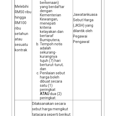
berkenaan)
Melebihi
yang berdaftar
dengan
RM50 ribu
Jawatankuasa
Kementerian
hingga
Kewangan,
Sebut Harga
RM100
menepati
(JKSH) yang
kriteria
ribu
dilantik oleh
kelayakan dan
setahun
bertaraf
Pegawai
atau
Bumiputera;
Pengawal
Tempoh notis
sesuatu
adalah
kontrak
sekurang-
kurangnya
tujuh (7) hari
berturut-turut;
dan
Penilaian sebut
harga boleh
dibuat secara
satu (1)
peringkat
ATAU
dua (2)
peringkat.
Dilaksanakan secara
sebut harga mengikut
tatacara seperti berikut: