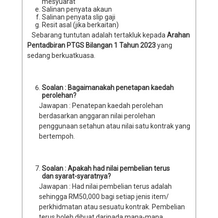
mesyuarat
Salinan penyata akaun
Salinan penyata slip gaji
Resit asal (jika berkaitan)
Sebarang tuntutan adalah tertakluk kepada
Arahan
Pentadbiran PTGS Bilangan 1 Tahun 2023
yang
sedang berkuatkuasa.
Soalan : Bagaimanakah penetapan kaedah
perolehan?
Jawapan : Penatepan kaedah perolehan
berdasarkan anggaran nilai perolehan
penggunaan setahun atau nilai satu kontrak yang
bertempoh.
Soalan : Apakah had nilai pembelian terus
dan syarat-syaratnya?
Jawapan : Had nilai pembelian terus adalah
sehingga RM50,000 bagi setiap jenis item/
perkhidmatan atau sesuatu kontrak. Pembelian
terus boleh dibuat daripada mana-mana