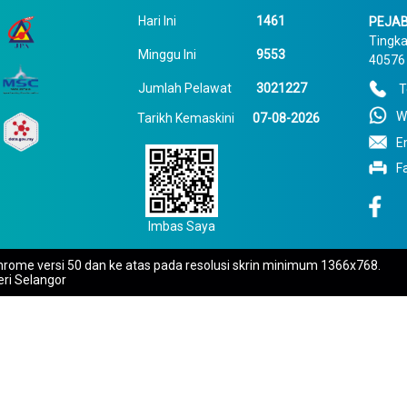
Hari Ini
1461
PEJAB
Tingka
Minggu Ini
9553
40576 
Jumlah Pelawat
3021227
T
W
Tarikh Kemaskini
07-08-2026
E
F
Imbas Saya
rome versi 50 dan ke atas pada resolusi skrin minimum 1366x768.
eri Selangor