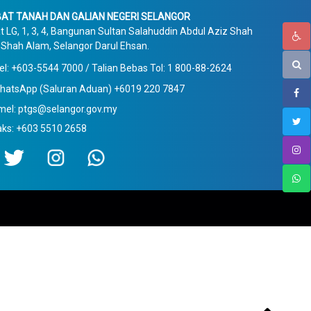
AT TANAH DAN GALIAN NEGERI SELANGOR
t LG, 1, 3, 4, Bangunan Sultan Salahuddin Abdul Aziz Shah
Shah Alam, Selangor Darul Ehsan.
el: +603-5544 7000 / Talian Bebas Tol: 1 800-88-2624
hatsApp (Saluran Aduan) +6019 220 7847
mel: ptgs@selangor.gov.my
aks: +603 5510 2658