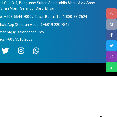
t LG, 1, 3, 4, Bangunan Sultan Salahuddin Abdul Aziz Shah
Shah Alam, Selangor Darul Ehsan.
el: +603-5544 7000 / Talian Bebas Tol: 1 800-88-2624
hatsApp (Saluran Aduan) +6019 220 7847
mel: ptgs@selangor.gov.my
aks: +603 5510 2658