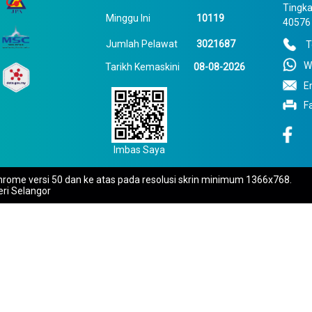
Tingka
Minggu Ini
10119
40576 
Jumlah Pelawat
3021687
T
W
Tarikh Kemaskini
08-08-2026
E
F
Imbas Saya
rome versi 50 dan ke atas pada resolusi skrin minimum 1366x768.
eri Selangor