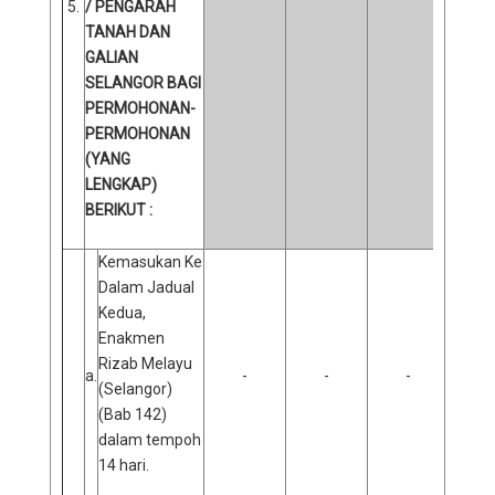
5.
/ PENGARAH
TANAH DAN
GALIAN
SELANGOR BAGI
PERMOHONAN-
PERMOHONAN
(YANG
LENGKAP)
BERIKUT :
Kemasukan Ke
Dalam Jadual
Kedua,
Enakmen
Rizab Melayu
a.
-
-
-
(Selangor)
(Bab 142)
dalam tempoh
14 hari.