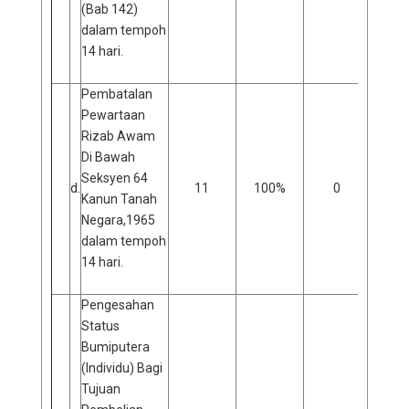
(Bab 142)
dalam tempoh
14 hari.
Pembatalan
Pewartaan
Rizab Awam
Di Bawah
Seksyen 64
d.
11
100%
0
0
Kanun Tanah
Negara,1965
dalam tempoh
14 hari.
Pengesahan
Status
Bumiputera
(Individu) Bagi
Tujuan