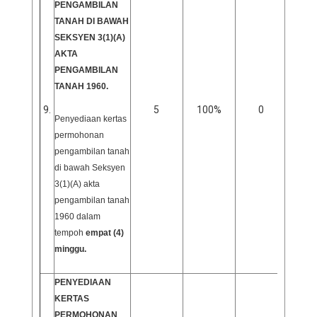
PENGAMBILAN
TANAH DI BAWAH
SEKSYEN 3(1)(A)
AKTA
PENGAMBILAN
TANAH 1960.
9.
5
100%
0
0
Penyediaan kertas
permohonan
pengambilan tanah
di bawah Seksyen
3(1)(A) akta
pengambilan tanah
1960 dalam
tempoh
empat (4)
minggu.
PENYEDIAAN
KERTAS
PERMOHONAN