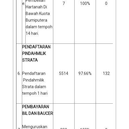
Pembelian
e.
7
100%
0
0
Hartanah Di
Bawah Kuota
Bumiputera
dalam tempoh
14 hari.
PENDAFTARAN
PINDAHMILIK
STRATA
6.
Pendaftaran
5514
97.66%
132
2
Pindahmilik
Strata dalam
tempoh 1 hari
PEMBAYARAN
BIL DAN BAUCER
Menguruskan