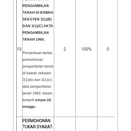
PENGAMBILAN
TANAH DI BAWAH
SEKSYEN 3(1)(B)
DAN 3(1)(C) AKTA
PENGAMBILAN
TANAH 1960.
0
10.
2
100%
0
Penyediaan kertas
permohonan
pengambilan tanah
di bawah seksyen
3(1)(b) dan 3(1)(c)
akta pengambilan
tanah 1960. dalam
tempoh
empat (4)
minggu.
PERMOHONAN
TUKAR SYARAT