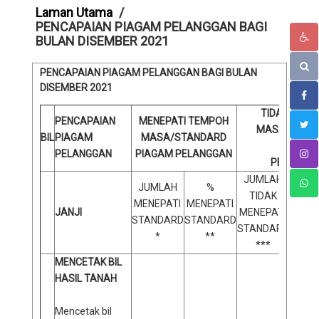
Laman Utama
PENCAPAIAN PIAGAM PELANGGAN BAGI
BULAN DISEMBER 2021
PENCAPAIAN PIAGAM PELANGGAN BAGI BULAN
DISEMBER
2021
TIDAK MENE
PENCAPAIAN
MENEPATI TEMPOH
MASA/STAN
BIL
PIAGAM
MASA/STANDARD
PIAGAM
PELANGGAN
PIAGAM PELANGGAN
PELANGG
JUMLAH
JUMLAH
%
TIDAK
% 
MENEPATI
MENEPATI
JANJI
MENEPATI
ME
STANDARD
STANDARD
STANDARD
STAN
*
**
***
MENCETAK BIL
HASIL TANAH
Mencetak bil