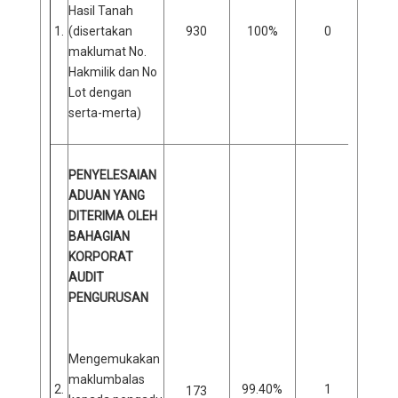
Hasil Tanah
1.
(disertakan
930
100%
0
0
maklumat No.
Hakmilik dan No
Lot dengan
serta-merta)
PENYELESAIAN
ADUAN YANG
DITERIMA OLEH
BAHAGIAN
KORPORAT
AUDIT
PENGURUSAN
Mengemukakan
maklumbalas
2.
99.40%
1
0
173