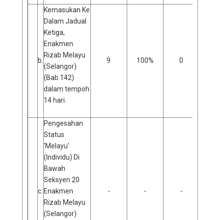
Kemasukan Ke
Dalam Jadual
Ketiga,
Enakmen
Rizab Melayu
b.
9
100%
0
0
(Selangor)
(Bab 142)
dalam tempoh
14 hari.
Pengesahan
Status
'Melayu'
(Individu) Di
Bawah
Seksyen 20
c.
Enakmen
-
-
-
Rizab Melayu
(Selangor)