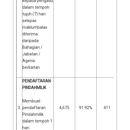
kepada pengadu
dalam tempoh
tujuh (7) hari
selepas
maklumbalas
diterima
daripada
Bahagian /
Jabatan /
Agensi
berkaitan.
PENDAFTARAN
PINDAHMILIK
Membuat
3.
pendaftaran
4,675
91.92%
411
8
Pindahmilik
dalam tempoh 1
hari.