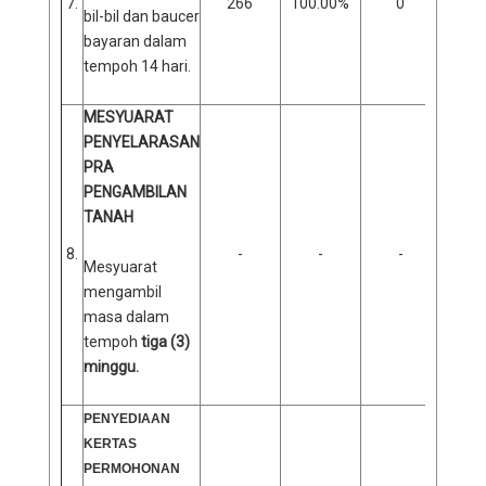
7.
266
100.00%
0
0
bil-bil dan baucer
bayaran dalam
tempoh 14 hari.
MESYUARAT
PENYELARASAN
PRA
PENGAMBILAN
TANAH
8.
-
-
-
Mesyuarat
mengambil
masa dalam
tempoh
tiga (3)
minggu.
PENYEDIAAN
KERTAS
PERMOHONAN