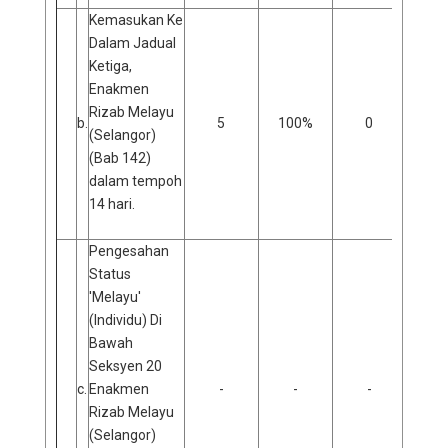
Kemasukan Ke
Dalam Jadual
Ketiga,
Enakmen
Rizab Melayu
b.
5
100%
0
0
(Selangor)
(Bab 142)
dalam tempoh
14 hari.
Pengesahan
Status
'Melayu'
(Individu) Di
Bawah
Seksyen 20
c.
Enakmen
-
-
-
Rizab Melayu
(Selangor)