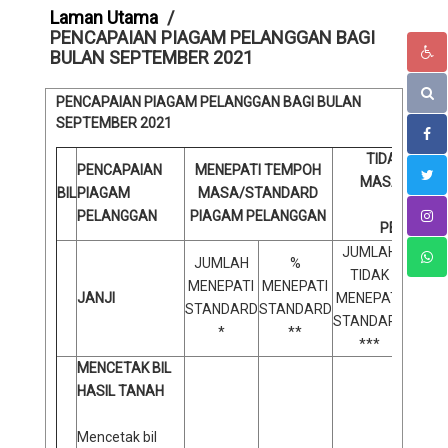
Laman Utama
PENCAPAIAN PIAGAM PELANGGAN BAGI
BULAN SEPTEMBER 2021
PENCAPAIAN PIAGAM PELANGGAN BAGI BULAN
SEPTEMBER
2021
TIDAK MENE
PENCAPAIAN
MENEPATI TEMPOH
MASA/STAN
BIL
PIAGAM
MASA/STANDARD
PIAGAM
PELANGGAN
PIAGAM PELANGGAN
PELANGG
JUMLAH
JUMLAH
%
TIDAK
% 
MENEPATI
MENEPATI
JANJI
MENEPATI
ME
STANDARD
STANDARD
STANDARD
STAN
*
**
***
MENCETAK BIL
HASIL TANAH
Mencetak bil