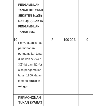
PENGAMBILAN
TANAH DI BAWAH
SEKSYEN 3(1)(B)
DAN 3(1)(C) AKTA
PENGAMBILAN
TANAH 1960.
10.
2
100.00%
0
0
Penyediaan kertas
permohonan
pengambilan tanah
di bawah seksyen
3(1)(b) dan 3(1)(c)
akta pengambilan
tanah 1960. dalam
tempoh
empat (4)
minggu.
PERMOHONAN
TUKAR SYARAT