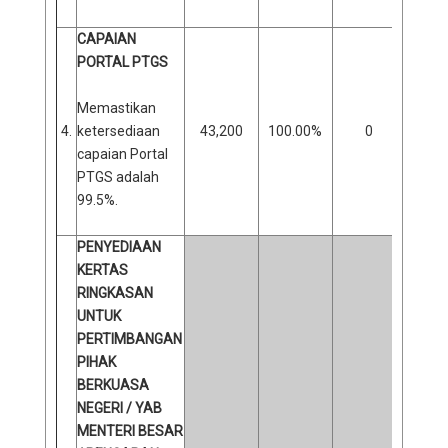
CAPAIAN
PORTAL PTGS
Memastikan
4.
ketersediaan
43,200
100.00%
0
0
capaian Portal
PTGS adalah
99.5%.
PENYEDIAAN
KERTAS
RINGKASAN
UNTUK
PERTIMBANGAN
PIHAK
BERKUASA
NEGERI / YAB
MENTERI BESAR