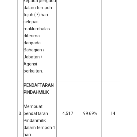
kepada pengadu
dalam tempoh
tujuh (7) hari
selepas
maklumbalas
diterima
daripada
Bahagian /
Jabatan /
Agensi
berkaitan.
PENDAFTARAN
PINDAHMILIK
Membuat
3.
pendaftaran
4,517
99.69%
14
0
Pindahmilik
dalam tempoh 1
hari.