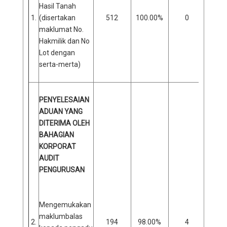
Hasil Tanah
1.
(disertakan
512
100.00%
0
0
maklumat No.
Hakmilik dan No
Lot dengan
serta-merta)
PENYELESAIAN
ADUAN YANG
DITERIMA OLEH
BAHAGIAN
KORPORAT
AUDIT
PENGURUSAN
Mengemukakan
maklumbalas
2.
194
98.00%
4
2