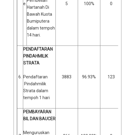
Pembelian
e.
5
100%
0
0
Hartanah Di
Bawah Kuota
Bumiputera
dalam tempoh
14 hari.
PENDAFTARAN
PINDAHMILIK
STRATA
6.
Pendaftaran
3883
96.93%
123
3
Pindahmilik
Strata dalam
tempoh 1 hari
PEMBAYARAN
BIL DAN BAUCER
Menguruskan