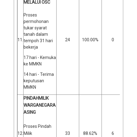
MELALUI OSC
Proses
permohonan
tukar syarat
tanah dalam
11.
24
100.00%
0
0
tempoh 31 hari
bekerja
17 hari - Kemuka
ke MMKN
14 hari - Terima
keputusan
MMKN
PINDAHMILIK
WARGANEGARA
ASING
Proses Pindah
12.
Milik
33
88.62%
6
1