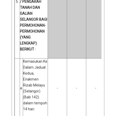
5.
/ PENGARAH
TANAH DAN
GALIAN
SELANGOR BAGI
PERMOHONAN-
PERMOHONAN
(YANG
LENGKAP)
BERIKUT :
Kemasukan Ke
Dalam Jadual
Kedua,
Enakmen
Rizab Melayu
a.
-
-
-
(Selangor)
(Bab 142)
dalam tempoh
14 hari.