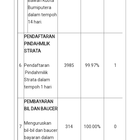
Bawah Kuota
Bumiputera
dalam tempoh
14 hari.
PENDAFTARAN
PINDAHMILIK
STRATA
6.
Pendaftaran
3985
99.97%
1
0
Pindahmilik
Strata dalam
tempoh 1 hari
PEMBAYARAN
BIL DAN BAUCER
Menguruskan
7.
314
100.00%
0
0
bil-bil dan baucer
bayaran dalam