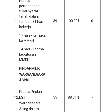
Proses
permohonan
tukar syarat
tanah dalam
11.
39
100.00%
0
0
tempoh 31 hari
bekerja
17 hari - Kemuka
ke MMKN
14 hari - Terima
keputusan
MMKN
PINDAHMILIK
WARGANEGARA
ASING
Proses Pindah
12.
Milik
55
88.71%
7
1
Warganegara
Asing dalam