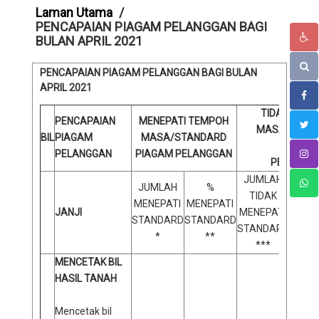
Laman Utama
PENCAPAIAN PIAGAM PELANGGAN BAGI
BULAN APRIL 2021
PENCAPAIAN PIAGAM PELANGGAN BAGI BULAN
APRIL
2021
TIDAK MENE
PENCAPAIAN
MENEPATI TEMPOH
MASA/STAN
BIL
PIAGAM
MASA/STANDARD
PIAGAM
PELANGGAN
PIAGAM PELANGGAN
PELANGG
JUMLAH
JUMLAH
%
TIDAK
% 
MENEPATI
MENEPATI
JANJI
MENEPATI
ME
STANDARD
STANDARD
STANDARD
STAN
*
**
***
MENCETAK BIL
HASIL TANAH
Mencetak bil