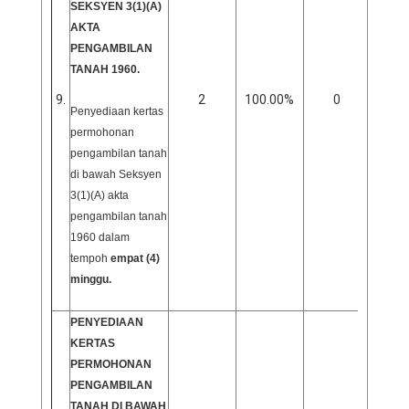
SEKSYEN 3(1)(A)
AKTA
PENGAMBILAN
TANAH 1960.
9.
2
100.00%
0
0
Penyediaan kertas
permohonan
pengambilan tanah
di bawah Seksyen
3(1)(A) akta
pengambilan tanah
1960 dalam
tempoh
empat (4)
minggu.
PENYEDIAAN
KERTAS
PERMOHONAN
PENGAMBILAN
TANAH DI BAWAH