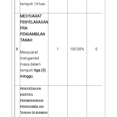
tempoh 14 hari.
MESYUARAT
PENYELARASAN
PRA
PENGAMBILAN
TANAH
8.
1
100.00%
0
0
Mesyuarat
mengambil
masa dalam
tempoh
tiga (3)
minggu.
PENYEDIAAN
KERTAS
PERMOHONAN
PENGAMBILAN
TANAH DI BAWAH