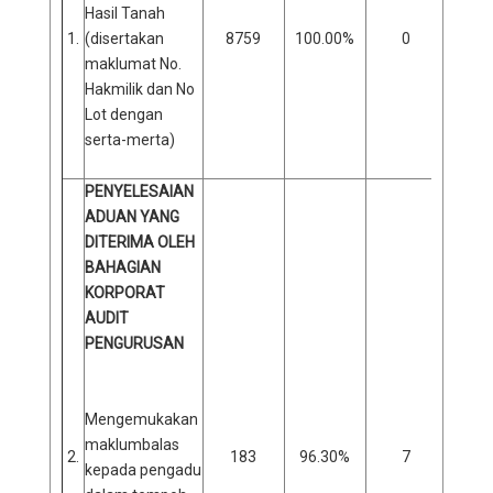
Hasil Tanah
1.
(disertakan
8759
100.00%
0
0
maklumat No.
Hakmilik dan No
Lot dengan
serta-merta)
PENYELESAIAN
ADUAN YANG
DITERIMA OLEH
BAHAGIAN
KORPORAT
AUDIT
PENGURUSAN
Mengemukakan
maklumbalas
2.
183
96.30%
7
3
kepada pengadu