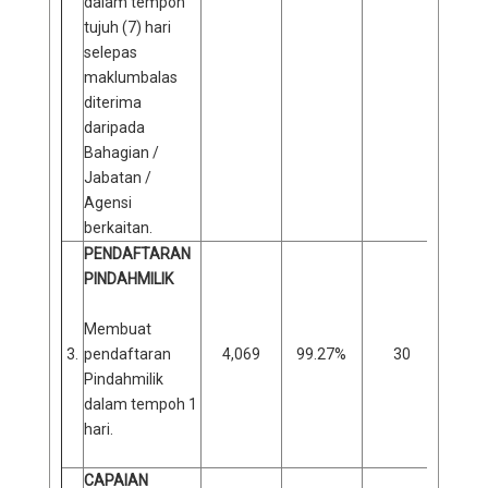
dalam tempoh
tujuh (7) hari
selepas
maklumbalas
diterima
daripada
Bahagian /
Jabatan /
Agensi
berkaitan.
PENDAFTARAN
PINDAHMILIK
Membuat
3.
pendaftaran
4,069
99.27%
30
0
Pindahmilik
dalam tempoh 1
hari.
CAPAIAN