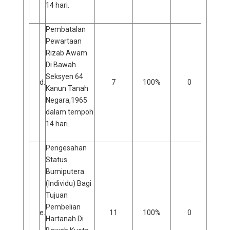
14 hari.
Pembatalan
Pewartaan
Rizab Awam
Di Bawah
Seksyen 64
d.
7
100%
0
0
Kanun Tanah
Negara,1965
dalam tempoh
14 hari.
Pengesahan
Status
Bumiputera
(Individu) Bagi
Tujuan
Pembelian
e.
11
100%
0
0
Hartanah Di