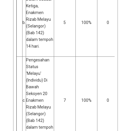
Ketiga,
Enakmen
Rizab Melayu
b.
5
100%
0
0
(Selangor)
(Bab 142)
dalam tempoh
14 hari.
Pengesahan
Status
'Melayu'
(Individu) Di
Bawah
Seksyen 20
c.
Enakmen
7
100%
0
0
Rizab Melayu
(Selangor)
(Bab 142)
dalam tempoh