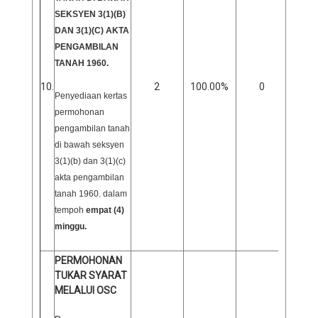
SEKSYEN 3(1)(B)
DAN 3(1)(C) AKTA
PENGAMBILAN
TANAH 1960.
10.
2
100.00%
0
0
Penyediaan kertas
permohonan
pengambilan tanah
di bawah seksyen
3(1)(b) dan 3(1)(c)
akta pengambilan
tanah 1960. dalam
tempoh
empat (4)
minggu.
PERMOHONAN
TUKAR SYARAT
MELALUI OSC