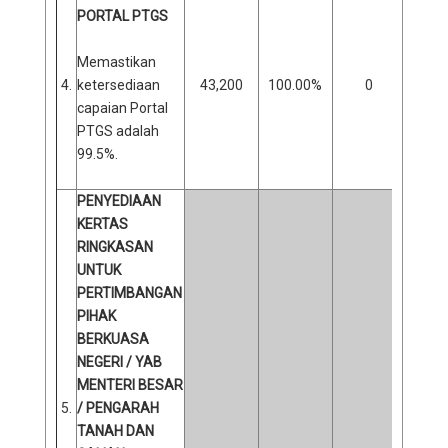
PORTAL PTGS
Memastikan
4.
ketersediaan
43,200
100.00%
0
0
capaian Portal
PTGS adalah
99.5%.
PENYEDIAAN
KERTAS
RINGKASAN
UNTUK
PERTIMBANGAN
PIHAK
BERKUASA
NEGERI / YAB
MENTERI BESAR
5.
/ PENGARAH
TANAH DAN