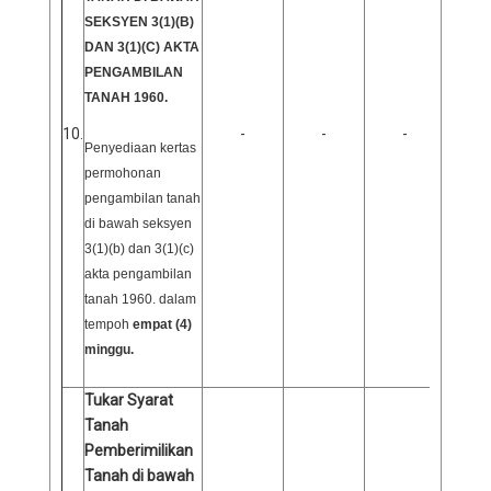
SEKSYEN 3(1)(B)
DAN 3(1)(C) AKTA
PENGAMBILAN
TANAH 1960.
10.
-
-
-
Penyediaan kertas
permohonan
pengambilan tanah
di bawah seksyen
3(1)(b) dan 3(1)(c)
akta pengambilan
tanah 1960. dalam
tempoh
empat (4)
minggu.
Tukar Syarat
Tanah
Pemberimilikan
Tanah di bawah