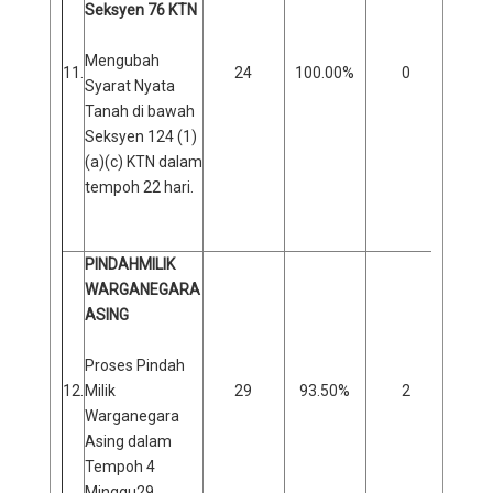
Seksyen 76 KTN
Mengubah
11.
24
100.00%
0
0
Syarat Nyata
Tanah di bawah
Seksyen 124 (1)
(a)(c) KTN dalam
tempoh 22 hari.
PINDAHMILIK
WARGANEGARA
ASING
Proses Pindah
12.
Milik
29
93.50%
2
6
Warganegara
Asing dalam
Tempoh 4
Minggu29