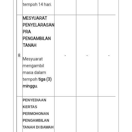
tempoh 14 hari.
MESYUARAT
PENYELARASAN
PRA
PENGAMBILAN
TANAH
8.
-
-
-
Mesyuarat
mengambil
masa dalam
tempoh
tiga (3)
minggu.
PENYEDIAAN
KERTAS
PERMOHONAN
PENGAMBILAN
TANAH DI BAWAH