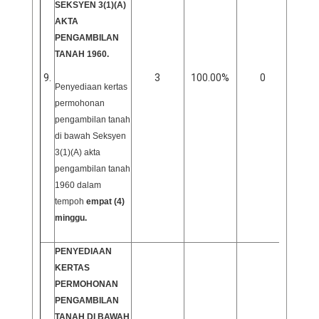
SEKSYEN 3(1)(A)
AKTA
PENGAMBILAN
TANAH 1960.
9.
3
100.00%
0
.0
Penyediaan kertas
permohonan
pengambilan tanah
di bawah Seksyen
3(1)(A) akta
pengambilan tanah
1960 dalam
tempoh
empat (4)
minggu.
PENYEDIAAN
KERTAS
PERMOHONAN
PENGAMBILAN
TANAH DI BAWAH