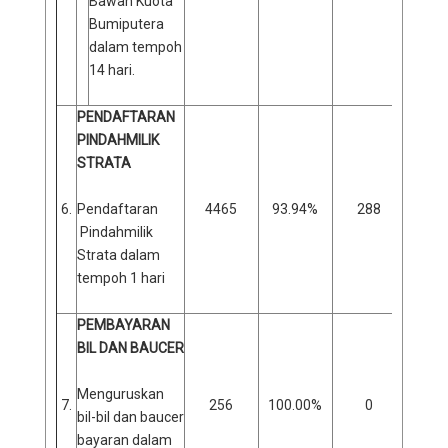
Bawah Kuota
Bumiputera
dalam tempoh
14 hari.
PENDAFTARAN
PINDAHMILIK
STRATA
6.
Pendaftaran
4465
93.94%
288
6
Pindahmilik
Strata dalam
tempoh 1 hari
PEMBAYARAN
BIL DAN BAUCER
Menguruskan
7.
256
100.00%
0
0
bil-bil dan baucer
bayaran dalam