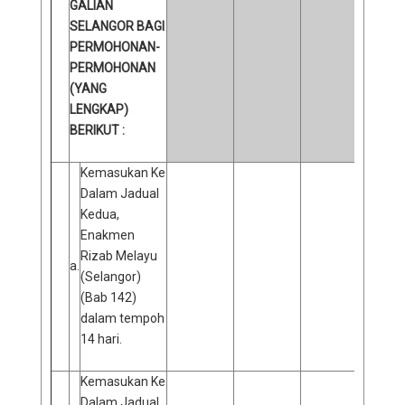
GALIAN
SELANGOR BAGI
PERMOHONAN-
PERMOHONAN
(YANG
LENGKAP)
BERIKUT :
Kemasukan Ke
Dalam Jadual
Kedua,
Enakmen
Rizab Melayu
a.
(Selangor)
(Bab 142)
dalam tempoh
14 hari.
Kemasukan Ke
Dalam Jadual