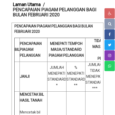
Laman Utama
PENCAPAIAN PIAGAM PELANGGAN BAGI
BULAN FEBRUARI 2020
PENCAPAIAN PIAGAM PELANGGAN BAGI BULAN
FEBRUARI
2020
TIDAK MENE
PENCAPAIAN
MENEPATI TEMPOH
MASA/STAN
BIL
PIAGAM
MASA/STANDARD
PIAGAM
PELANGGAN
PIAGAM PELANGGAN
PELANGG
JUMLAH
JUMLAH
%
TIDAK
% 
MENEPATI
MENEPATI
JANJI
MENEPATI
ME
STANDARD
STANDARD
STANDARD
STAN
*
**
***
MENCETAK BIL
HASIL TANAH
Mencetak bil