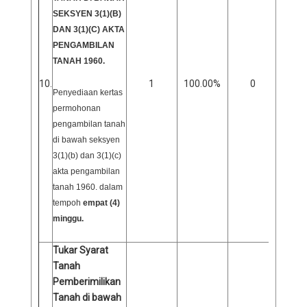
SEKSYEN 3(1)(B)
DAN 3(1)(C) AKTA
PENGAMBILAN
TANAH 1960.
10.
1
100.00%
0
0
Penyediaan kertas
permohonan
pengambilan tanah
di bawah seksyen
3(1)(b) dan 3(1)(c)
akta pengambilan
tanah 1960. dalam
tempoh
empat (4)
minggu.
Tukar Syarat
Tanah
Pemberimilikan
Tanah di bawah