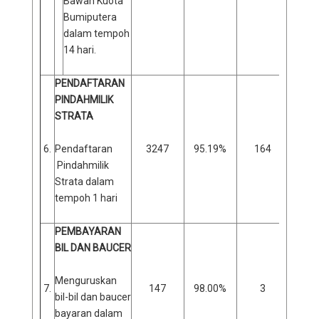
Bawah Kuota
Bumiputera
dalam tempoh
14 hari.
PENDAFTARAN
PINDAHMILIK
STRATA
6.
Pendaftaran
3247
95.19%
164
Pindahmilik
Strata dalam
tempoh 1 hari
PEMBAYARAN
BIL DAN BAUCER
Menguruskan
7.
147
98.00%
3
2
bil-bil dan baucer
bayaran dalam