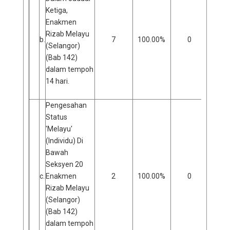
Ketiga,
Enakmen
Rizab Melayu
b.
7
100.00%
0
0
(Selangor)
(Bab 142)
dalam tempoh
14 hari.
Pengesahan
Status
'Melayu'
(Individu) Di
Bawah
Seksyen 20
c.
Enakmen
2
100.00%
0
0
Rizab Melayu
(Selangor)
(Bab 142)
dalam tempoh