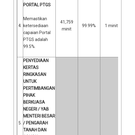
PORTAL PTGS
Memastikan
41,759
4.
ketersediaan
99.99%
1 minit
0
minit
capaian Portal
PTGS adalah
99.5%.
PENYEDIAAN
KERTAS
RINGKASAN
UNTUK
PERTIMBANGAN
PIHAK
BERKUASA
NEGERI / YAB
MENTERI BESAR
5.
/ PENGARAH
TANAH DAN