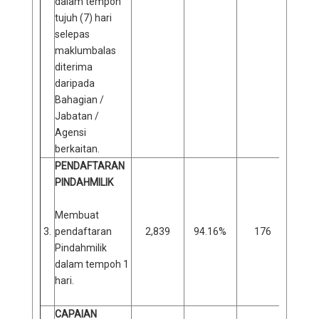
dalam tempoh
tujuh (7) hari
selepas
maklumbalas
diterima
daripada
Bahagian /
Jabatan /
Agensi
berkaitan.
PENDAFTARAN
PINDAHMILIK
Membuat
3.
pendaftaran
2,839
94.16%
176
5
Pindahmilik
dalam tempoh 1
hari.
CAPAIAN