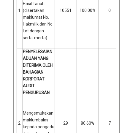
Hasil Tanah
1.
(disertakan
10551
100.00%
0
0
maklumat No.
Hakmilik dan No
Lot dengan
serta-merta)
PENYELESAIAN
ADUAN YANG
DITERIMA OLEH
BAHAGIAN
KORPORAT
AUDIT
PENGURUSAN
Mengemukakan
maklumbalas
2.
29
80.60%
7
1
kepada pengadu