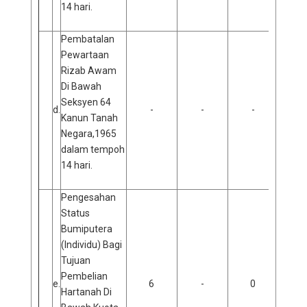
14 hari.
Pembatalan
Pewartaan
Rizab Awam
Di Bawah
Seksyen 64
d.
-
-
-
Kanun Tanah
Negara,1965
dalam tempoh
14 hari.
Pengesahan
Status
Bumiputera
(Individu) Bagi
Tujuan
Pembelian
e.
6
-
0
0
Hartanah Di