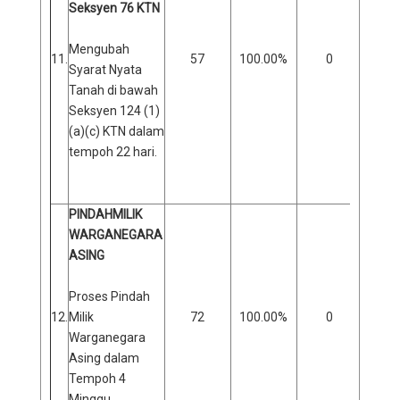
Seksyen 76 KTN
Mengubah
11.
57
100.00%
0
0
Syarat Nyata
Tanah di bawah
Seksyen 124 (1)
(a)(c) KTN dalam
tempoh 22 hari.
PINDAHMILIK
WARGANEGARA
ASING
Proses Pindah
12.
Milik
72
100.00%
0
0
Warganegara
Asing dalam
Tempoh 4
Minggu