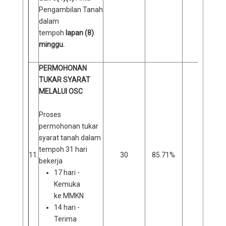
Pengambilan Tanah
dalam
tempoh
lapan (8)
minggu.
PERMOHONAN
TUKAR SYARAT
MELALUI OSC
Proses
permohonan tukar
syarat tanah dalam
tempoh 31 hari
11.
30
85.71%
5
bekerja
17 hari -
Kemuka
ke MMKN
14 hari -
Terima