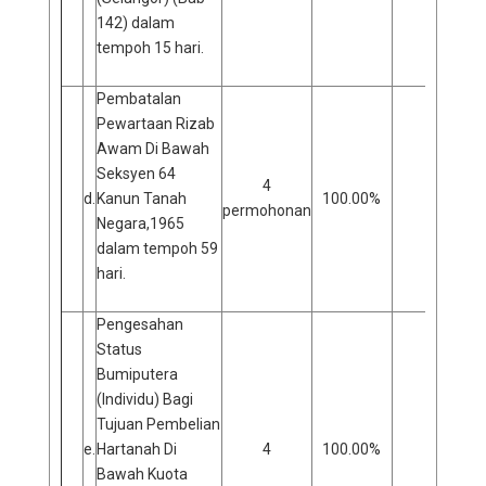
142) dalam
tempoh 15 hari.
Pembatalan
Pewartaan Rizab
Awam Di Bawah
Seksyen 64
4
d.
Kanun Tanah
100.00%
0
permohonan
Negara,1965
dalam tempoh 59
hari.
Pengesahan
Status
Bumiputera
(Individu) Bagi
Tujuan Pembelian
e.
Hartanah Di
4
100.00%
0
Bawah Kuota