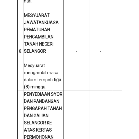
hari.
MESYUARAT
JAWATANKUASA
PEMATUHAN
PENGAMBILAN
TANAH NEGERI
8.
SELANGOR
-
-
-
Mesyuarat
mengambil masa
dalam tempoh
tiga
(3) minggu.
PENYEDIAAN SYOR
DAN PANDANGAN
PENGARAH TANAH
DAN GALIAN
SELANGOR KE
ATAS KERTAS
PERMOHONAN