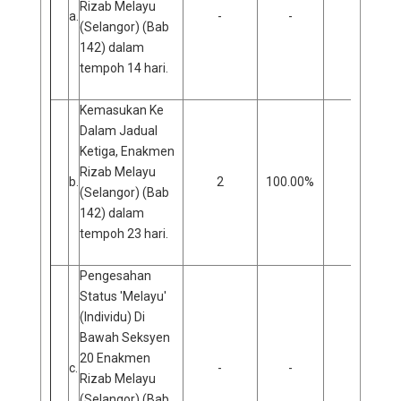
Rizab Melayu
a.
-
-
-
(Selangor) (Bab
142) dalam
tempoh 14 hari.
Kemasukan Ke
Dalam Jadual
Ketiga, Enakmen
Rizab Melayu
b.
2
100.00%
0
(Selangor) (Bab
142) dalam
tempoh 23 hari.
Pengesahan
Status 'Melayu'
(Individu) Di
Bawah Seksyen
20 Enakmen
c.
-
-
-
Rizab Melayu
(Selangor) (Bab