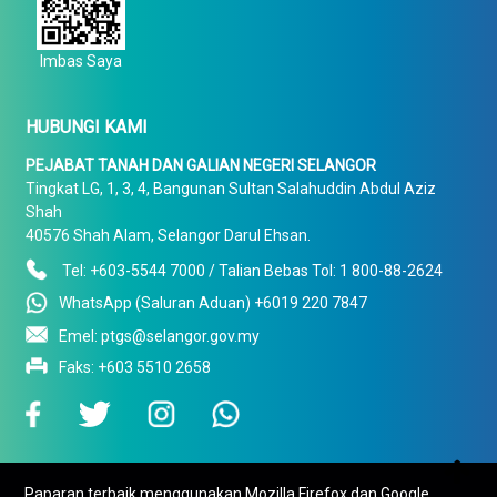
Imbas Saya
HUBUNGI KAMI
PEJABAT TANAH DAN GALIAN NEGERI SELANGOR
Tingkat LG, 1, 3, 4, Bangunan Sultan Salahuddin Abdul Aziz
Shah
40576 Shah Alam, Selangor Darul Ehsan.
Tel: +603-5544 7000 / Talian Bebas Tol: 1 800-88-2624
WhatsApp (Saluran Aduan) +6019 220 7847
Emel: ptgs@selangor.gov.my
Faks: +603 5510 2658

Paparan terbaik menggunakan Mozilla Firefox dan Google