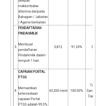
selepas
maklumbalas
diterima daripada
Bahagian / Jabatan
/ Agensi berkaitan.
PENDAFTARAN
PINDAHMILIK
Membuat
3.
3,812
91.24%
366
pendaftaran
Pindahmilik dalam
tempoh 1 hari.
CAPAIAN PORTAL
PTGS
Tiada
Memastikan
4.
43,200 minit
100.00%
Gangguan
ketersediaan
Capaian
capaian Portal
PTGS adalah 99.5%.