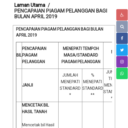
Laman Utama
PENCAPAIAN PIAGAM PELANGGAN BAGI
BULAN APRIL 2019
PENCAPAIAN PIAGAM PELANGGAN BAGI BULAN
APRIL 2019
TIDAK 
PENCAPAIAN
MENEPATI TEMPOH
MASA/S
BIL
PIAGAM
MASA/STANDARD
PI
PELANGGAN
PIAGAM PELANGGAN
PELA
JUMLAH
JUMLAH
%
TIDAK
MENEPATI
MENEPATI
JANJI
MENEPATI
STANDARD
STANDARD
STANDARD
S
*
**
***
MENCETAK BIL
HASIL TANAH
Mencetak bil Hasil