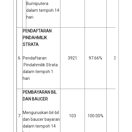
Bumiputera
dalam tempoh 14
hari.
PENDAFTARAN
PINDAHMILIK
STRATA
6.
Pendaftaran
3921
97.66%
362
Pindahmilik Strata
dalam tempoh 1
hari
PEMBAYARAN BIL
DAN BAUCER
Menguruskan bil-bil
7.
103
100.00%
0
dan baucer bayaran
dalam tempoh 14