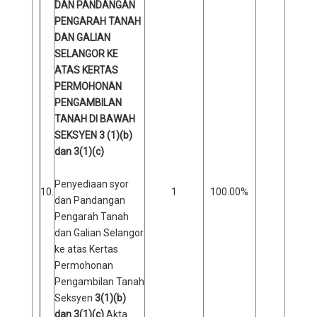
DAN PANDANGAN
PENGARAH TANAH
DAN GALIAN
SELANGOR KE
ATAS KERTAS
PERMOHONAN
PENGAMBILAN
TANAH DI BAWAH
SEKSYEN 3 (1)(b)
dan 3(1)(c)
Penyediaan syor
10.
1
100.00%
0
dan Pandangan
Pengarah Tanah
dan Galian Selangor
ke atas Kertas
Permohonan
Pengambilan Tanah
Seksyen
3(1)(b)
dan 3(1)(c)
Akta