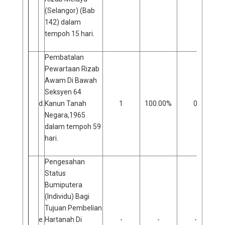
(Selangor) (Bab
142) dalam
tempoh 15 hari.
Pembatalan
Pewartaan Rizab
Awam Di Bawah
Seksyen 64
d.
Kanun Tanah
1
100.00%
0
Negara,1965
dalam tempoh 59
hari.
Pengesahan
Status
Bumiputera
(Individu) Bagi
Tujuan Pembelian
e.
Hartanah Di
-
-
-