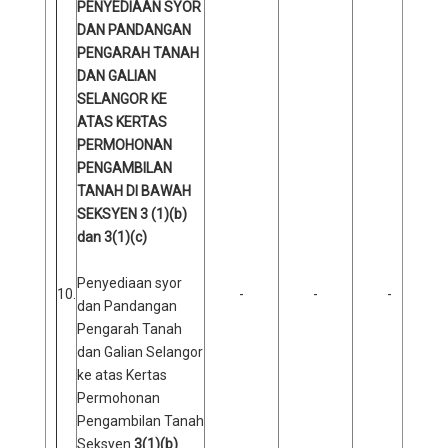
PENYEDIAAN SYOR
DAN PANDANGAN
PENGARAH TANAH
DAN GALIAN
SELANGOR KE
ATAS KERTAS
PERMOHONAN
PENGAMBILAN
TANAH DI BAWAH
SEKSYEN 3 (1)(b)
dan 3(1)(c)
Penyediaan syor
10.
-
-
-
dan Pandangan
Pengarah Tanah
dan Galian Selangor
ke atas Kertas
Permohonan
Pengambilan Tanah
Seksyen
3(1)(b)