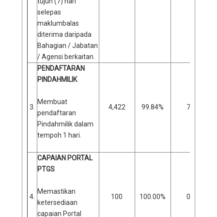
tujuh (7) hari
selepas
maklumbalas
diterima daripada
Bahagian / Jabatan
/ Agensi berkaitan.
PENDAFTARAN
PINDAHMILIK
Membuat
3.
4,422
99.84%
7
pendaftaran
Pindahmilik dalam
tempoh 1 hari.
CAPAIAN PORTAL
PTGS
Memastikan
4.
100
100.00%
0
ketersediaan
capaian Portal