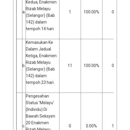
Kedua, Enakmen
Rizab Melayu
a.
1
100.00%
0
(Selangor) (Bab
142) dalam
tempoh 14 hari.
Kemasukan Ke
Dalam Jadual
Ketiga, Enakmen
Rizab Melayu
b.
11
100.00%
0
(Selangor) (Bab
142) dalam
tempoh 23 hari.
Pengesahan
Status 'Melayu'
(Individu) Di
Bawah Seksyen
20 Enakmen
c.
0
0.00%
1
Rizab Melayu