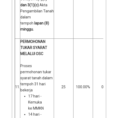
dan 3(1)(c)
Akta
Pengambilan Tanah
dalam
tempoh
lapan (8)
minggu.
PERMOHONAN
TUKAR SYARAT
MELALUI OSC
Proses
permohonan tukar
syarat tanah dalam
tempoh 31 hari
11.
25
100.00%
0
bekerja
17 hari -
Kemuka
ke MMKN
14 hari -