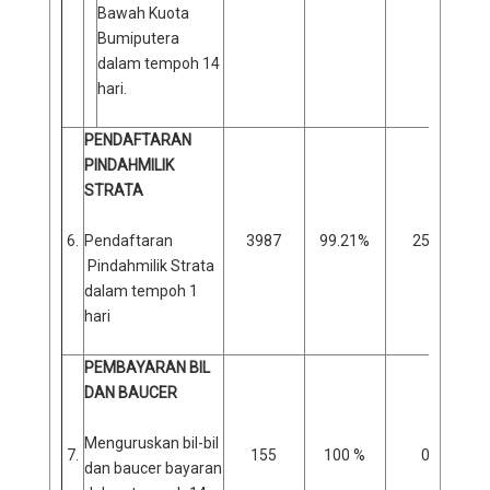
Bawah Kuota
Bumiputera
dalam tempoh 14
hari.
PENDAFTARAN
PINDAHMILIK
STRATA
6.
Pendaftaran
3987
99.21%
253
Pindahmilik Strata
dalam tempoh 1
hari
PEMBAYARAN BIL
DAN BAUCER
Menguruskan bil-bil
7.
155
100 %
0
dan baucer bayaran