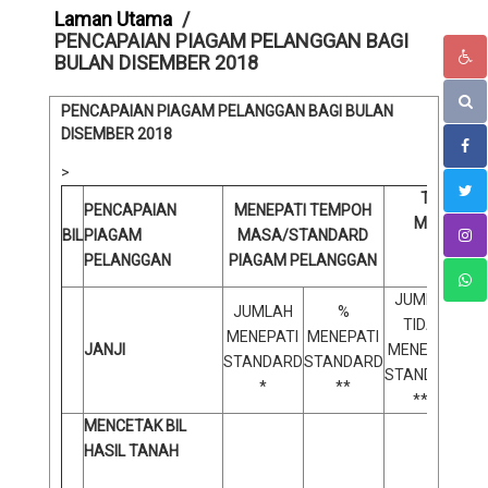
Laman Utama
PENCAPAIAN PIAGAM PELANGGAN BAGI
BULAN DISEMBER 2018
PENCAPAIAN PIAGAM PELANGGAN BAGI BULAN
DISEMBER 2018
>
TIDAK M
PENCAPAIAN
MENEPATI TEMPOH
MASA/ST
BIL
PIAGAM
MASA/STANDARD
PIA
PELANGGAN
PIAGAM PELANGGAN
PELAN
JUMLAH
JUMLAH
%
TIDAK
MENEPATI
MENEPATI
JANJI
MENEPATI
STANDARD
STANDARD
STANDARD
ST
*
**
***
MENCETAK BIL
HASIL TANAH