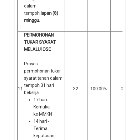
dalam
tempoh
lapan (8)
minggu.
PERMOHONAN
TUKAR SYARAT
MELALUI OSC
Proses
permohonan tukar
syarat tanah dalam
tempoh 31 hari
11.
32
100.00%
0
bekerja
17 hari -
Kemuka
ke MMKN
14 hari -
Terima
keputusan