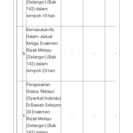
(Selangor) (Bab
142) dalam
tempoh 14 hari.
Kemasukan Ke
Dalam Jadual
Ketiga, Enakmen
Rizab Melayu
b.
-
-
-
(Selangor) (Bab
142) dalam
tempoh 23 hari.
Pengesahan
Status 'Melayu'
(Syarikat/Individu)
Di Bawah Seksyen
20 Enakmen
c.
-
-
-
Rizab Melayu
(Selangor) (Bab
142) dalam