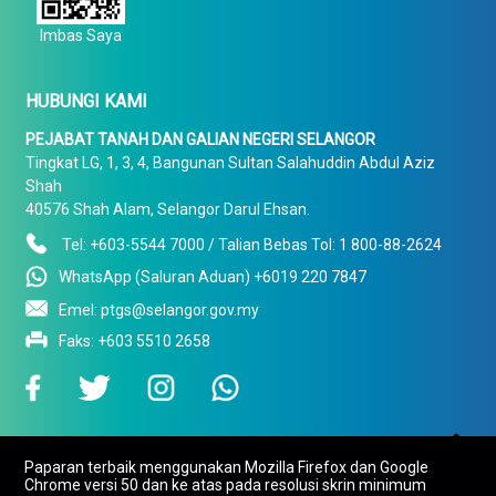
Imbas Saya
HUBUNGI KAMI
PEJABAT TANAH DAN GALIAN NEGERI SELANGOR
Tingkat LG, 1, 3, 4, Bangunan Sultan Salahuddin Abdul Aziz
Shah
40576 Shah Alam, Selangor Darul Ehsan.
Tel: +603-5544 7000 / Talian Bebas Tol: 1 800-88-2624
WhatsApp (Saluran Aduan) +6019 220 7847
Emel: ptgs@selangor.gov.my
Faks: +603 5510 2658

Paparan terbaik menggunakan Mozilla Firefox dan Google
To Top
Chrome versi 50 dan ke atas pada resolusi skrin minimum