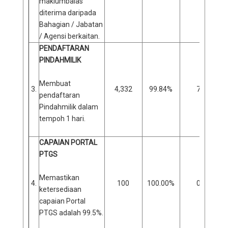
maklumbalas
diterima daripada
Bahagian / Jabatan
/ Agensi berkaitan.
PENDAFTARAN
PINDAHMILIK
Membuat
3.
4,332
99.84%
7
pendaftaran
Pindahmilik dalam
tempoh 1 hari.
CAPAIAN PORTAL
PTGS
Memastikan
4.
100
100.00%
0
ketersediaan
capaian Portal
PTGS adalah 99.5%.