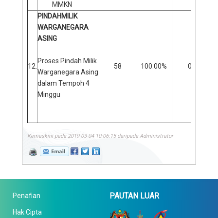
MMKN
PINDAHMILIK
WARGANEGARA
ASING
Proses Pindah Milik
12.
58
100.00%
0
Warganegara Asing
dalam Tempoh 4
Minggu
Kemaskini pada 2019-03-04 10:06:15 daripada Administrator
PAUTAN LUAR
Penafian
Hak Cipta