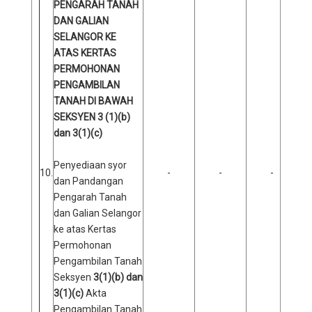
PENGARAH TANAH
DAN GALIAN
SELANGOR KE
ATAS KERTAS
PERMOHONAN
PENGAMBILAN
TANAH DI BAWAH
SEKSYEN 3 (1)(b)
dan 3(1)(c)
Penyediaan syor
10.
-
-
-
dan Pandangan
Pengarah Tanah
dan Galian Selangor
ke atas Kertas
Permohonan
Pengambilan Tanah
Seksyen
3(1)(b) dan
3(1)(c)
Akta
Pengambilan Tanah