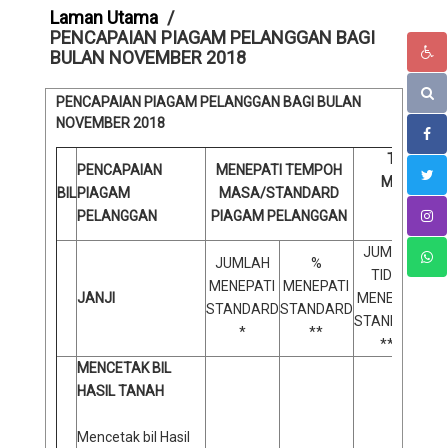
Laman Utama
PENCAPAIAN PIAGAM PELANGGAN BAGI
BULAN NOVEMBER 2018
PENCAPAIAN PIAGAM PELANGGAN BAGI BULAN
NOVEMBER 2018
TIDAK M
PENCAPAIAN
MENEPATI TEMPOH
MASA/ST
BIL
PIAGAM
MASA/STANDARD
PIA
PELANGGAN
PIAGAM PELANGGAN
PELAN
JUMLAH
JUMLAH
%
TIDAK
MENEPATI
MENEPATI
JANJI
MENEPATI
STANDARD
STANDARD
STANDARD
ST
*
**
***
MENCETAK BIL
HASIL TANAH
Mencetak bil Hasil