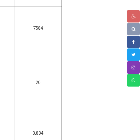
7584
20
3,834