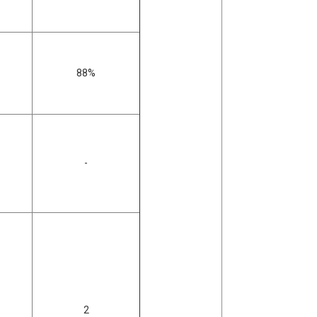
88%
-
2