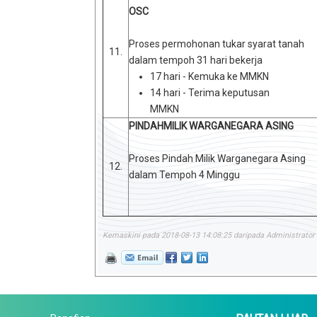
OSC
Proses permohonan tukar syarat tanah
11.
dalam tempoh 31 hari bekerja
17 hari - Kemuka ke MMKN
14 hari - Terima keputusan
MMKN
PINDAHMILIK WARGANEGARA ASING
Proses Pindah Milik Warganegara Asing
12.
dalam Tempoh 4 Minggu
Kemaskini pada 2018-08-13 14:08:25 daripada Administrator