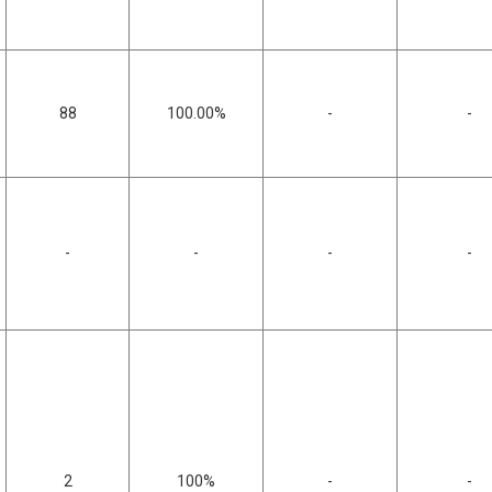
88
100.00%
-
-
-
-
-
-
2
100%
-
-