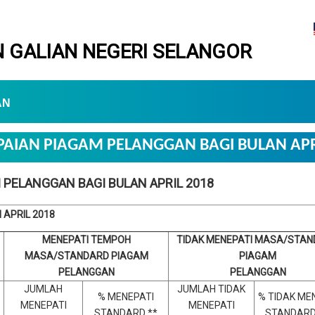
 GALIAN NEGERI SELANGOR
AN
AIAN PIAGAM PELANGGAN BAGI BULAN APR
 PELANGGAN BAGI BULAN APRIL 2018
 APRIL 2018
MENEPATI TEMPOH
TIDAK MENEPATI MASA/STA
MASA/STANDARD PIAGAM
PIAGAM
PELANGGAN
PELANGGAN
JUMLAH
JUMLAH TIDAK
% MENEPATI
% TIDAK ME
MENEPATI
MENEPATI
STANDARD **
STANDARD