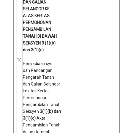
DAN GALIAN
SELANGOR KE
ATAS KERTAS
PERMOHONAN
PENGAMBILAN
TANAH DI BAWAH
SEKSYEN 3 (1)(b)
dan 3(1)(c)
10.
-
-
-
Penyediaan syor
dan Pandangan
Pengarah Tanah
dan Galian Selangor
ke atas Kertas
Permohonan
Pengambilan Tanah
Seksyen
3(1)(b) dan
3(1)(c)
Akta
Pengambilan Tanah
dalam tempoh