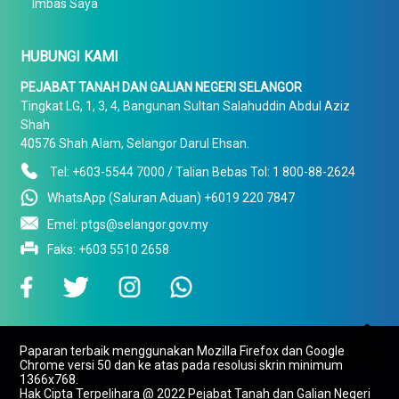
Imbas Saya
HUBUNGI KAMI
PEJABAT TANAH DAN GALIAN NEGERI SELANGOR
Tingkat LG, 1, 3, 4, Bangunan Sultan Salahuddin Abdul Aziz
Shah
40576 Shah Alam, Selangor Darul Ehsan.
Tel: +603-5544 7000 / Talian Bebas Tol: 1 800-88-2624
WhatsApp (Saluran Aduan) +6019 220 7847
Emel: ptgs@selangor.gov.my
Faks: +603 5510 2658

Paparan terbaik menggunakan Mozilla Firefox dan Google
To Top
Chrome versi 50 dan ke atas pada resolusi skrin minimum
1366x768.
Hak Cipta Terpelihara @ 2022 Pejabat Tanah dan Galian Negeri