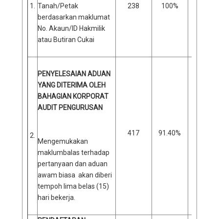
1.
Tanah/Petak
238
100%
0
berdasarkan maklumat
No. Akaun/ID Hakmilik
atau Butiran Cukai
PENYELESAIAN ADUAN
YANG DITERIMA OLEH
BAHAGIAN KORPORAT
AUDIT PENGURUSAN
417
91.40%
39
2.
Mengemukakan
maklumbalas terhadap
pertanyaan dan aduan
awam biasa akan diberi
tempoh lima belas (15)
hari bekerja.