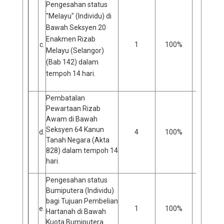
Pengesahan status
"Melayu" (Individu) di
Bawah Seksyen 20
Enakmen Rizab
c.
1
100%
0
Melayu (Selangor)
(Bab 142) dalam
tempoh 14 hari.
Pembatalan
Pewartaan Rizab
Awam di Bawah
Seksyen 64 Kanun
d.
4
100%
0
Tanah Negara (Akta
828) dalam tempoh 14
hari.
Pengesahan status
Bumiputera (Individu)
bagi Tujuan Pembelian
e.
1
100%
0
Hartanah di Bawah
Kuota Bumiputera