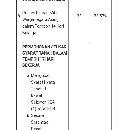
Proses Pindah Milik
8.
33
78.57%
9
Warganegara Asing
dalam Tempoh 14 Hari
Bekerja
PERMOHONAN / TUKAR
SYARAT TANAH DALAM
TEMPOH 17 HARI
BEKERJA
Mengubah
Syarat Nyata
Tanah di
bawah
Seksyen 124
(1)(a)(c) KTN;
Secara
Serentak
Pecah