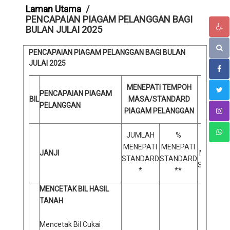
Laman Utama
PENCAPAIAN PIAGAM PELANGGAN BAGI
BULAN JULAI 2025
PENCAPAIAN PIAGAM PELANGGAN BAGI BULAN
JULAI 2025
TID
MENEPATI TEMPOH
PENCAPAIAN PIAGAM
MAS
BIL
MASA/STANDARD
PELANGGAN
PIAGAM PELANGGAN
P
JUMLA
JUMLAH
%
TIDAK
MENEPATI
MENEPATI
JANJI
MENEPAT
STANDARD
STANDARD
STANDA
*
**
***
MENCETAK BIL HASIL
TANAH
Mencetak Bil Cukai