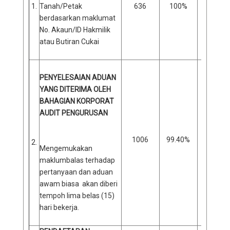
1.
Tanah/Petak
636
100%
0
berdasarkan maklumat
No. Akaun/ID Hakmilik
atau Butiran Cukai
PENYELESAIAN ADUAN
YANG DITERIMA OLEH
BAHAGIAN KORPORAT
AUDIT PENGURUSAN
1006
99.40%
6
2.
Mengemukakan
maklumbalas terhadap
pertanyaan dan aduan
awam biasa akan diberi
tempoh lima belas (15)
hari bekerja.