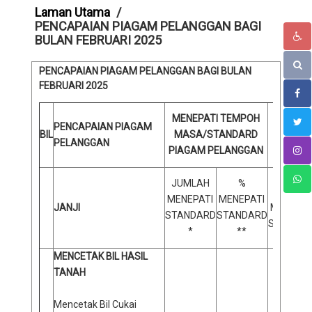
Laman Utama
PENCAPAIAN PIAGAM PELANGGAN BAGI
BULAN FEBRUARI 2025
PENCAPAIAN PIAGAM PELANGGAN BAGI BULAN
FEBRUARI 2025
TID
MENEPATI TEMPOH
PENCAPAIAN PIAGAM
MAS
BIL
MASA/STANDARD
PELANGGAN
PIAGAM PELANGGAN
P
JUMLA
JUMLAH
%
TIDAK
MENEPATI
MENEPATI
JANJI
MENEPAT
STANDARD
STANDARD
STANDA
*
**
***
MENCETAK BIL HASIL
TANAH
Mencetak Bil Cukai