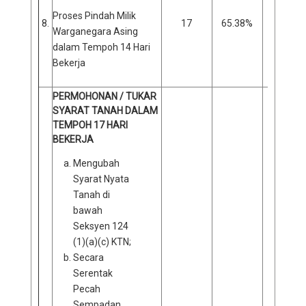
Proses Pindah Milik
8.
17
65.38%
9
Warganegara Asing
dalam Tempoh 14 Hari
Bekerja
PERMOHONAN / TUKAR
SYARAT TANAH DALAM
TEMPOH 17 HARI
BEKERJA
Mengubah
Syarat Nyata
Tanah di
bawah
Seksyen 124
(1)(a)(c) KTN;
Secara
Serentak
Pecah
Sempadan