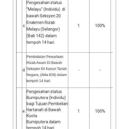
Pengesahan status
"Melayu" (Individu) di
bawah Seksyen 20
Enakmen Rizab
c.
1
100%
0
Melayu (Selangor)
(Bab 142) dalam
tempoh 14 hari.
Pembatalan Pewartaan
Rizab Awam Di Bawah
Seksyen 64 Kanun Tanah
d.
-
-
-
Negara, (Akta 828) dalam
tempoh 14 hari.
Pengesahan status
Bumiputera (Individu)
bagi Tujuan Pembelian
Hartanah di Bawah
e.
1
100%
0
Kuota
Bumiputera dalam
tempoh 14 hari.